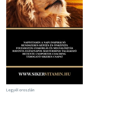
Legyél oroszlán