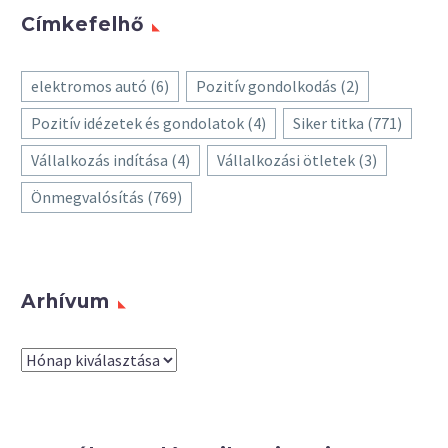
Címkefelhő
elektromos autó
(6)
Pozitív gondolkodás
(2)
Pozitív idézetek és gondolatok
(4)
Siker titka
(771)
Vállalkozás indítása
(4)
Vállalkozási ötletek
(3)
Önmegvalósítás
(769)
Arhívum
Arhívum