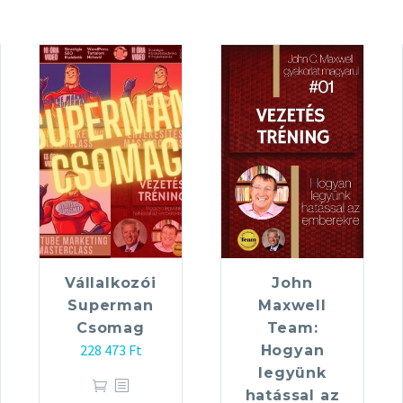
Vállalkozói
John
Superman
Maxwell
Csomag
Team:
228 473
Ft
Hogyan
legyünk
hatással az