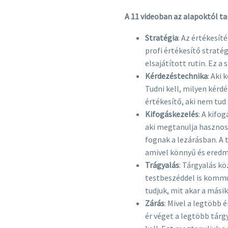
A 11 videoban az alapoktól t
Stratégia
: Az értékesít
profi értékesítő straté
elsajátított rutin. Ez a s
Kérdezéstechnika
: Aki 
Tudni kell, milyen kérdé
értékesítő, aki nem tud 
Kifogáskezelés
: A kifo
aki megtanulja hasznosa
fognak a lezárásban. A
amivel könnyű és eredmé
Trágyalás
: Tárgyalás k
testbeszéddel is kommu
tudjuk, mit akar a másik 
Zárás
: Mivel a legtöbb 
ér véget a legtöbb tárg