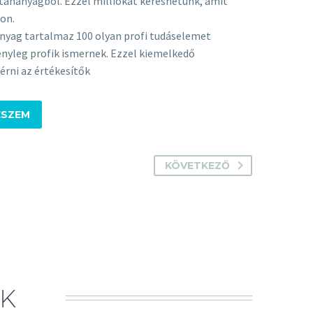
 tananyagból. Ezzel milliókat kereshetünk, amit
on.
nanyag tartalmaz 100 olyan profi tudáselemet
ényleg profik ismernek. Ezzel kiemelkedő
érni az értékesítők
ESZEM
KÖVETKEZŐ
EK