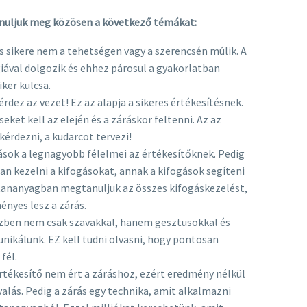
anuljuk meg közösen a következő témákat:
és sikere nem a tehetségen vagy a szerencsén múlik. A
giával dolgozik és ehhez párosul a gyakorlatban
iker kulcsa.
kérdez az vezet! Ez az alapja a sikeres értékesítésnek.
seket kell az elején és a záráskor feltenni. Az az
kérdezni, a kudarcot tervezi!
gások a legnagyobb félelmei az értékesítőknek. Pedig
n kezelni a kifogásokat, annak a kifogások segíteni
 tananyagban megtanuljuk az összes kifogáskezelést,
nyes lesz a zárás.
özben nem csak szavakkal, hanem gesztusokkal és
nikálunk. EZ kell tudni olvasni, hogy pontosan
fél.
értékesítő nem ért a záráshoz, ezért eredmény nélkül
yalás. Pedig a zárás egy technika, amit alkalmazni