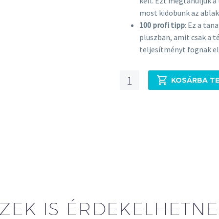
kell. Ezt megtanuljuk a
most kidobunk az ablak
100 profi tipp
: Ez a ta
pluszban, amit csak a t
teljesítményt fognak el
Értékesítés
KOSÁRBA T
MasterClass
mennyiség
ZEK IS ÉRDEKELHETN