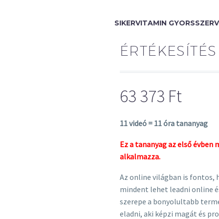
SIKERVITAMIN GYORSSZERV
ÉRTÉKESÍTÉ
63 373
Ft
11 videó = 11 óra tananyag
Ez a tananyag az első évben m
alkalmazza.
Az online világban is fontos,
mindent lehet leadni online 
szerepe a bonyolultabb termé
eladni, aki képzi magát és pro