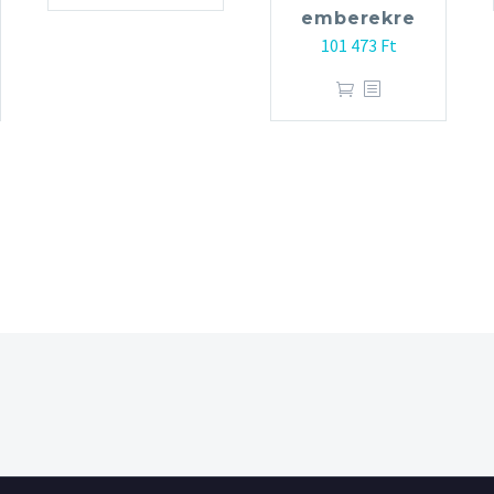
emberekre
101 473
Ft