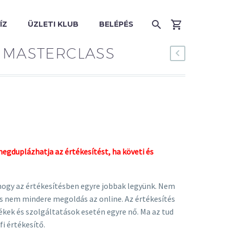
ÍZ
ÜZLETI KLUB
BELÉPÉS
S MASTERCLASS
egduplázhatja az értékesítést, ha követi és
 hogy az értékesítésben egyre jobbak legyünk. Nem
és nem mindere megoldás az online. Az értékesítés
kek és szolgáltatások esetén egyre nő. Ma az tud
fi értékesítő.