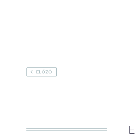
ELŐZŐ
E