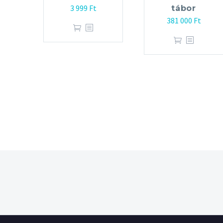
3 999
Ft
tábor
381 000
Ft