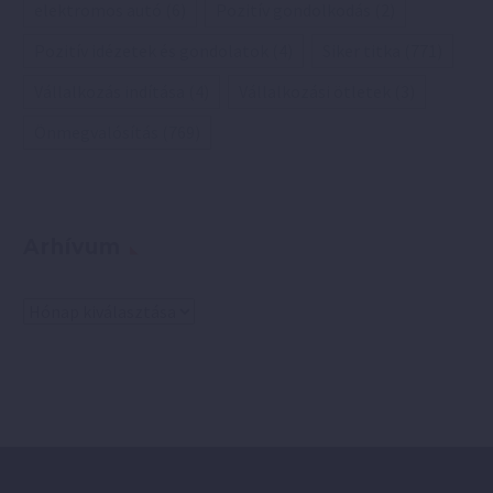
elektromos autó
(6)
Pozitív gondolkodás
(2)
Pozitív idézetek és gondolatok
(4)
Siker titka
(771)
Vállalkozás indítása
(4)
Vállalkozási ötletek
(3)
Önmegvalósítás
(769)
Arhívum
Arhívum