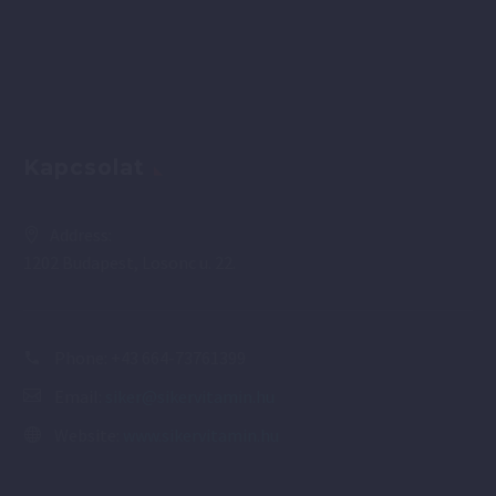
Kapcsolat
Address:
1202 Budapest, Losonc u. 22.
Phone:
+43 664-73761399
Email:
siker@sikervitamin.hu
Website:
www.sikervitamin.hu