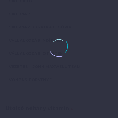
SIKERBLOG
SIKERNAP
SIKERNAP 001-ALKATEGÓRIA
VÁLLALKOZÁS INDÍTÁSA
VÁLLALKOZÁSI ÖTLETEK
VEZETÉS – JOHN MAXWELL TEAM
VONZÁS TÖRVÉNYE
Utolsó néhány vitamin