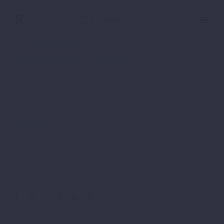
Szerző:
Parajdi István
Ingatlan Befektetés Tananyagok
2021-12-21
To access this post, you must purchase
Ingatlan
Befektetés Klub
.
Önmegvalósítás
Siker titka