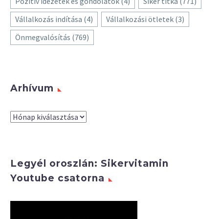
Pozitív idézetek és gondolatok
(4)
Siker titka
(771)
Vállalkozás indítása
(4)
Vállalkozási ötletek
(3)
Önmegvalósítás
(769)
Arhívum
Arhívum
Legyél oroszlán: Sikervitamin
Youtube csatorna