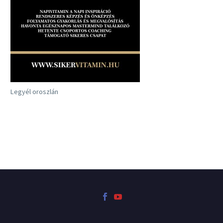
Legyél oroszlán