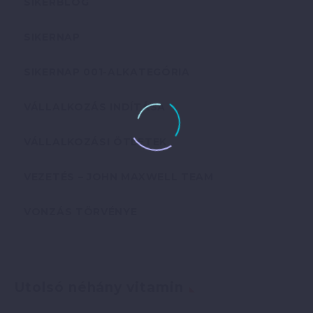
SIKERBLOG
SIKERNAP
SIKERNAP 001-ALKATEGÓRIA
VÁLLALKOZÁS INDÍTÁSA
VÁLLALKOZÁSI ÖTLETEK
VEZETÉS – JOHN MAXWELL TEAM
VONZÁS TÖRVÉNYE
Utolsó néhány vitamin