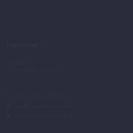
Kapcsolat
Address:
1202 Budapest, Losonc u. 22.
Phone:
+43 664-73761399
Email:
siker@sikervitamin.hu
Website:
www.sikervitamin.hu