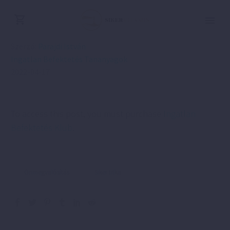
Szerző:
Parajdi István
Ingatlan Befektetés Tananyagok
2022-04-17
To access this post, you must purchase
Ingatlan
Befektetés Klub
.
Önmegvalósítás
Siker titka