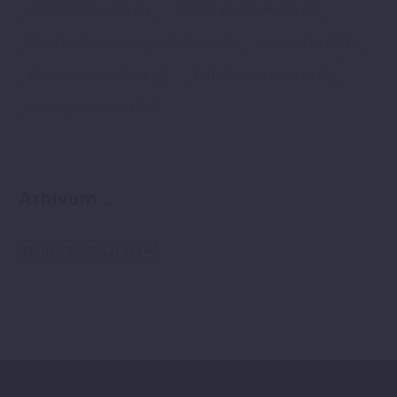
elektromos autó
(6)
Pozitív gondolkodás
(2)
Pozitív idézetek és gondolatok
(4)
Siker titka
(771)
Vállalkozás indítása
(4)
Vállalkozási ötletek
(3)
Önmegvalósítás
(769)
Arhívum
Arhívum