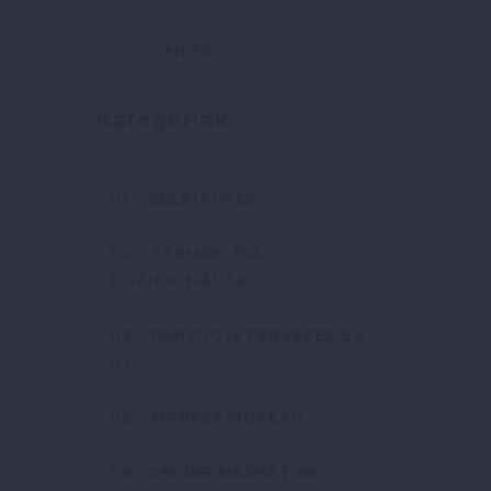
Szerző:
Kategóriák
01 – CÉLKITŰZÉS
This p
02 – TERMÉK, PIAC,
POZICIONÁLÁS
Önmeg
03 – PÉNZÜGYI TERVEZÉS ÉS
IQ
05 – MARKETINGTERV
06 -ONLINE MARKETING