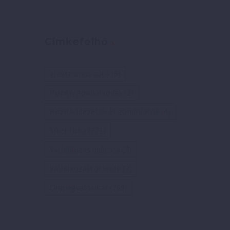
Címkefelhő
elektromos autó
(6)
Pozitív gondolkodás
(2)
Pozitív idézetek és gondolatok
(4)
Siker titka
(771)
Vállalkozás indítása
(4)
Vállalkozási ötletek
(3)
Önmegvalósítás
(769)