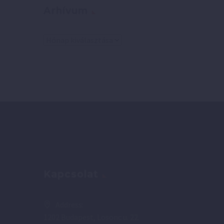
Arhívum
Arhívum
Kapcsolat
Address:
1202 Budapest, Losonc u. 22.