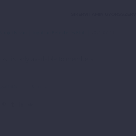
SIKERVITAMIN GYORSSZERV
Parajdi István
Ingatlan Befektetés Klub
2021-07-11
ost is only available to members.
valósítás
Siker titka