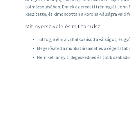
tolmácsolásában. Ennek az eredeti tréningjét John
készítette, és kimondottan a korona-válságra való fe
Mit nyersz vele és mit tanulsz:
Túl fogja élni a vállalkozásod a válságot, és gy
Megerősíted a munkatársaidat és a céged stabil
Nem kell annyit idegeskedned és több szabadid