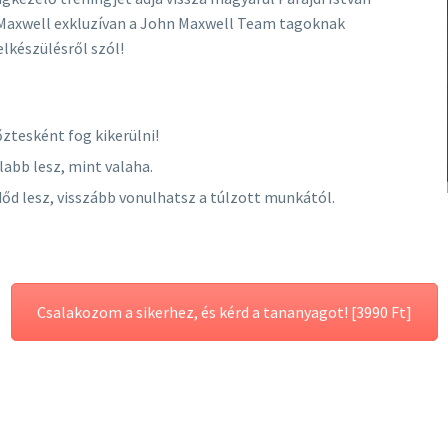
 Maxwell exkluzívan a John Maxwell Team tagoknak
lkészülésről szól!
őztesként fog kikerülni!
abb lesz, mint valaha.
őd lesz, visszább vonulhatsz a túlzott munkától.
Csalakozom a sikerhez, és kérd a tananyagot! [3990 Ft]