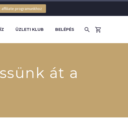
 affiliate programunkhoz
ÍZ
ÜZLETI KLUB
BELÉPÉS
ssünk át a