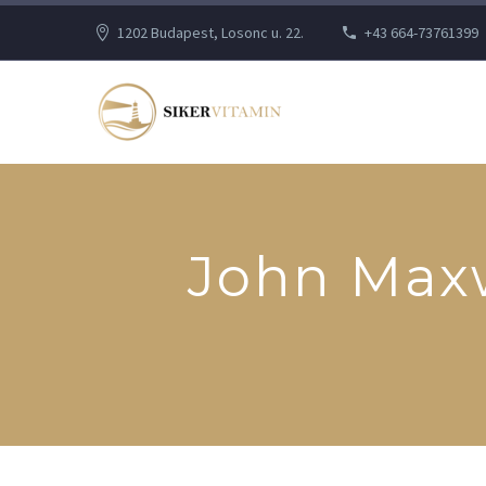
1202 Budapest, Losonc u. 22.
+43 664-73761399
John Maxw