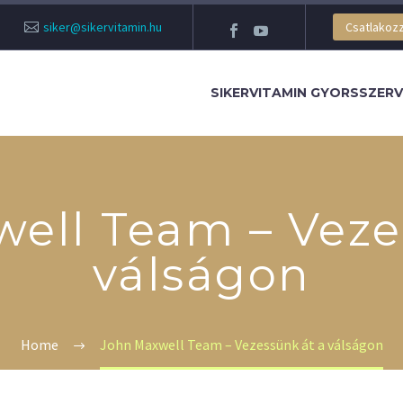
siker@sikervitamin.hu
Csatlakozz
SIKERVITAMIN GYORSSZERV
ell Team – Veze
válságon
Home
John Maxwell Team – Vezessünk át a válságon