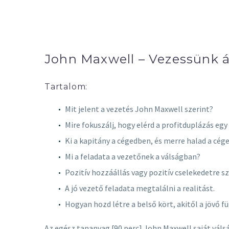
John Maxwell – Vezessünk á
Tartalom:
Mit jelent a vezetés John Maxwell szerint?
Mire fokuszálj, hogy elérd a profitduplázás eg
Ki a kapitány a cégedben, és merre halad a cég
Mi a feladata a vezetőnek a válságban?
Pozitív hozzáállás vagy pozitív cselekedetre s
A jó vezető feladata megtalálni a realitást.
Hogyan hozd létre a belső kört, akitől a jövő f
Az egész tananyag [90 perc] John Maxwell saját válsá