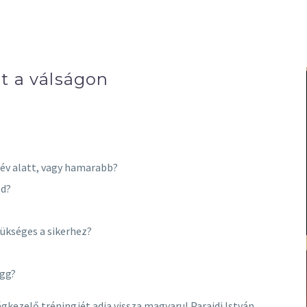
t a válságon
y év alatt, vagy hamarabb?
ed?
zükséges a sikerhez?
ügg?
gkezelő tréningjét adja vissza magyarul Parajdi István