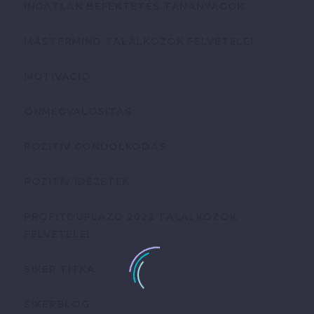
INGATLAN BEFEKTETÉS TANANYAGOK
MASTERMIND TALÁLKOZÓK FELVÉTELEI
MOTIVÁCIÓ
ÖNMEGVALÓSÍTÁS
POZITÍV GONDOLKODÁS
POZITÍV IDÉZETEK
PROFITDUPLÁZÓ 2022 TALÁLKOZÓK
FELVÉTELEI
SIKER TITKA
SIKERBLOG