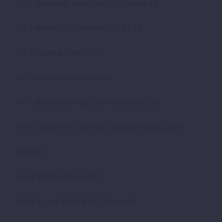
02 – TERMÉK, PIAC, POZICIONÁLÁS
03 – PÉNZÜGYI TERVEZÉS ÉS IQ
05 – MARKETINGTERV
06 -ONLINE MARKETING
07 – ÉRTÉKESÍTÉS, KOMMUNIKÁCIÓ
09 – VEZETÉS, MUNKATÁRSAK KEZELÉSE
EGYÉB
ELEKTROMOS AUTÓ
INGATLAN BEFEKTETÉS KLUB