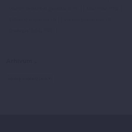
Pozitív idézetek és gondolatok
(4)
Siker titka
(771)
Vállalkozás indítása
(4)
Vállalkozási ötletek
(3)
Önmegvalósítás
(769)
Arhívum
Arhívum