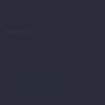
Kapcsolat
Address:
1202 Budapest, Losonc u. 22.
Phone:
+43 664-73761399
Email:
siker@sikervitamin.hu
Website:
www.sikervitamin.hu