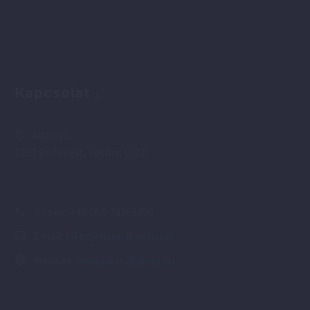
Kapcsolat
Address:
1202 Budapest, Losonc u. 22.
Phone:
+43 664-73761399
Email:
siker@sikervitamin.hu
Website:
www.sikervitamin.hu