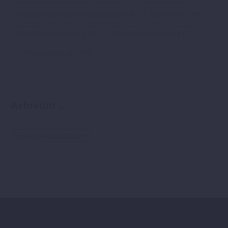
Pozitív idézetek és gondolatok
(4)
Siker titka
(771)
Vállalkozás indítása
(4)
Vállalkozási ötletek
(3)
Önmegvalósítás
(769)
Arhívum
Arhívum