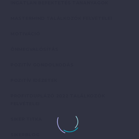
INGATLAN BEFEKTETÉS TANANYAGOK
MASTERMIND TALÁLKOZÓK FELVÉTELEI
MOTIVÁCIÓ
ÖNMEGVALÓSÍTÁS
POZITÍV GONDOLKODÁS
POZITÍV IDÉZETEK
PROFITDUPLÁZÓ 2022 TALÁLKOZÓK
FELVÉTELEI
SIKER TITKA
SIKERBLOG