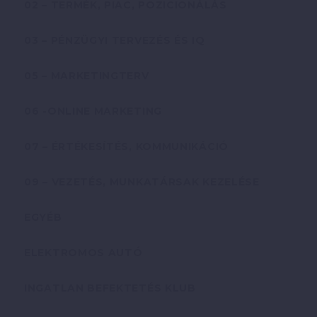
02 – TERMÉK, PIAC, POZICIONÁLÁS
03 – PÉNZÜGYI TERVEZÉS ÉS IQ
05 – MARKETINGTERV
06 -ONLINE MARKETING
07 – ÉRTÉKESÍTÉS, KOMMUNIKÁCIÓ
09 – VEZETÉS, MUNKATÁRSAK KEZELÉSE
EGYÉB
ELEKTROMOS AUTÓ
INGATLAN BEFEKTETÉS KLUB