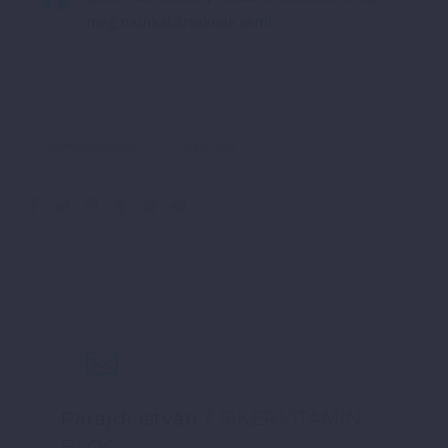
még munkatársaknak sem!
Önmegvalósítás
Siker titka
Parajdi István
/ SIKERVITAMIN
BLOG