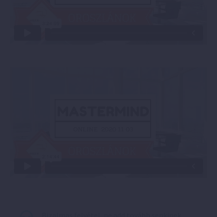
Bizalmas felvétel, ne add tovább senkinek,