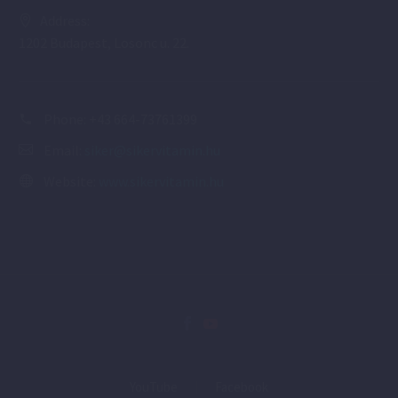
Address:
1202 Budapest, Losonc u. 22.
Phone:
+43 664-73761399
Email:
siker@sikervitamin.hu
Website:
www.sikervitamin.hu
YouTube
Facebook