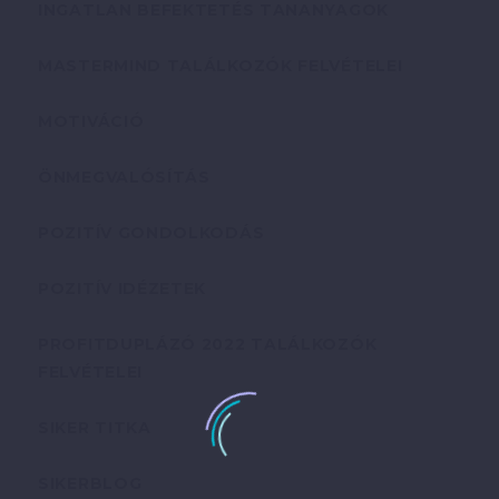
INGATLAN BEFEKTETÉS TANANYAGOK
MASTERMIND TALÁLKOZÓK FELVÉTELEI
MOTIVÁCIÓ
ÖNMEGVALÓSÍTÁS
POZITÍV GONDOLKODÁS
POZITÍV IDÉZETEK
PROFITDUPLÁZÓ 2022 TALÁLKOZÓK
FELVÉTELEI
SIKER TITKA
SIKERBLOG