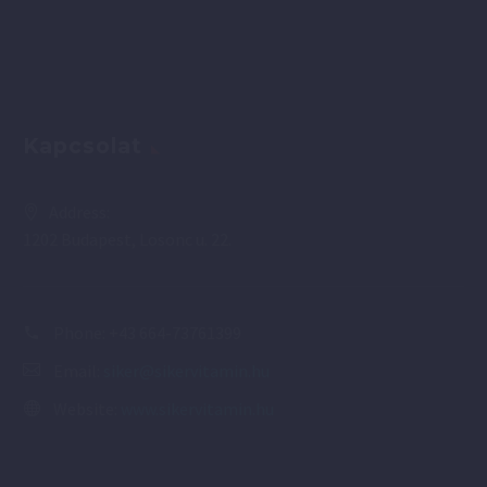
Kapcsolat
Address:
1202 Budapest, Losonc u. 22.
Phone:
+43 664-73761399
Email:
siker@sikervitamin.hu
Website:
www.sikervitamin.hu