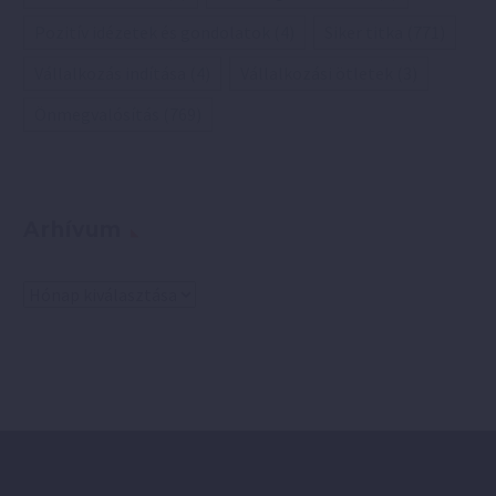
Pozitív idézetek és gondolatok
(4)
Siker titka
(771)
Vállalkozás indítása
(4)
Vállalkozási ötletek
(3)
Önmegvalósítás
(769)
Arhívum
Arhívum