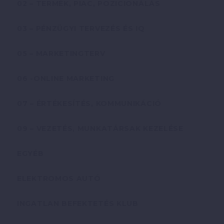
02 – TERMÉK, PIAC, POZICIONÁLÁS
03 – PÉNZÜGYI TERVEZÉS ÉS IQ
05 – MARKETINGTERV
06 -ONLINE MARKETING
07 – ÉRTÉKESÍTÉS, KOMMUNIKÁCIÓ
09 – VEZETÉS, MUNKATÁRSAK KEZELÉSE
EGYÉB
ELEKTROMOS AUTÓ
INGATLAN BEFEKTETÉS KLUB