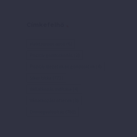
Címkefelhő
elektromos autó
(6)
Pozitív gondolkodás
(2)
Pozitív idézetek és gondolatok
(4)
Siker titka
(771)
Vállalkozás indítása
(4)
Vállalkozási ötletek
(3)
Önmegvalósítás
(769)