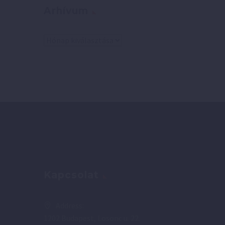
Arhívum
Arhívum
Kapcsolat
Address:
1202 Budapest, Losonc u. 22.