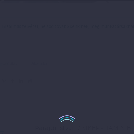
Bizalmas felvétel, ne add tovább senkinek, még munkatársakna
valósítás
Siker titka
Parajdi István
/ SIKERVITAMIN B