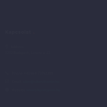
Kapcsolat
Address:
1202 Budapest, Losonc u. 22.
Phone:
+43 664-73761399
Email:
siker@sikervitamin.hu
Website:
www.sikervitamin.hu