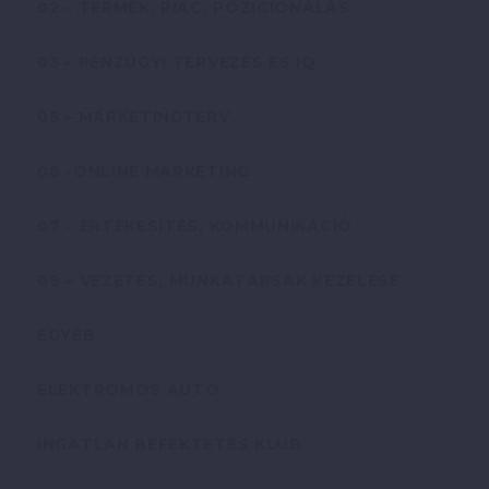
02 – TERMÉK, PIAC, POZICIONÁLÁS
03 – PÉNZÜGYI TERVEZÉS ÉS IQ
05 – MARKETINGTERV
06 -ONLINE MARKETING
07 – ÉRTÉKESÍTÉS, KOMMUNIKÁCIÓ
09 – VEZETÉS, MUNKATÁRSAK KEZELÉSE
EGYÉB
ELEKTROMOS AUTÓ
INGATLAN BEFEKTETÉS KLUB