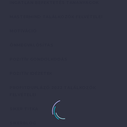
INGATLAN BEFEKTETÉS TANANYAGOK
MASTERMIND TALÁLKOZÓK FELVÉTELEI
MOTIVÁCIÓ
ÖNMEGVALÓSÍTÁS
POZITÍV GONDOLKODÁS
POZITÍV IDÉZETEK
PROFITDUPLÁZÓ 2022 TALÁLKOZÓK
FELVÉTELEI
SIKER TITKA
SIKERBLOG