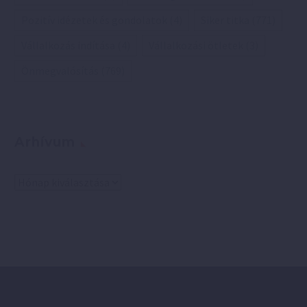
Pozitív idézetek és gondolatok
(4)
Siker titka
(771)
Vállalkozás indítása
(4)
Vállalkozási ötletek
(3)
Önmegvalósítás
(769)
Arhívum
Arhívum