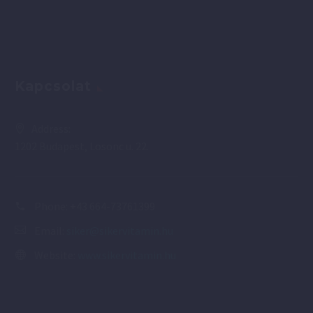
Kapcsolat
Address:
1202 Budapest, Losonc u. 22.
Phone:
+43 664-73761399
Email:
siker@sikervitamin.hu
Website:
www.sikervitamin.hu