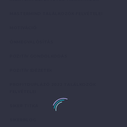
MASTERMIND TALÁLKOZÓK FELVÉTELEI
MOTIVÁCIÓ
ÖNMEGVALÓSÍTÁS
POZITÍV GONDOLKODÁS
POZITÍV IDÉZETEK
PROFITDUPLÁZÓ 2022 TALÁLKOZÓK
FELVÉTELEI
SIKER TITKA
SIKERBLOG