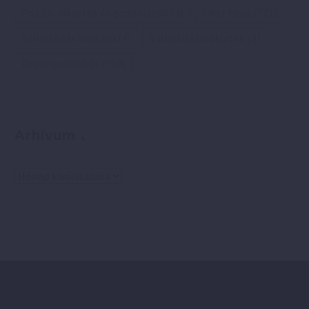
Pozitív idézetek és gondolatok
(4)
Siker titka
(771)
Vállalkozás indítása
(4)
Vállalkozási ötletek
(3)
Önmegvalósítás
(769)
Arhívum
Arhívum