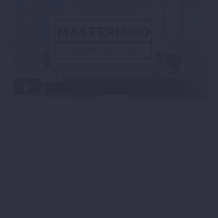
Önmegvalósítás
Siker titka