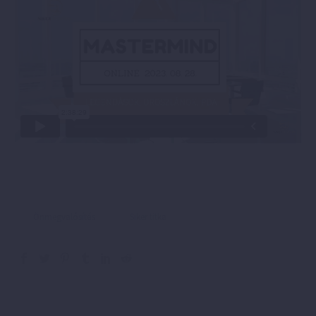
Önmegvalósítás
Siker titka