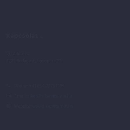
Kapcsolat
Address:
1202 Budapest, Losonc u. 22.
Phone:
+43 664-73761399
Email:
siker@sikervitamin.hu
Website:
www.sikervitamin.hu