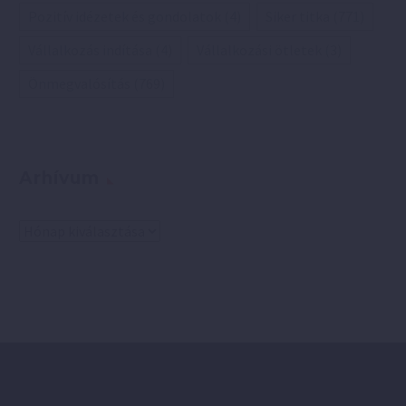
Pozitív idézetek és gondolatok
(4)
Siker titka
(771)
Vállalkozás indítása
(4)
Vállalkozási ötletek
(3)
Önmegvalósítás
(769)
Arhívum
Arhívum