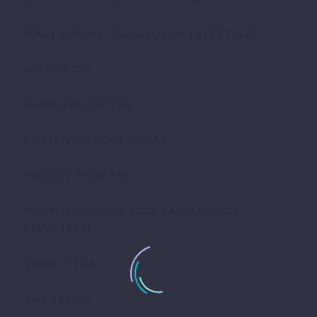
MASTERMIND TALÁLKOZÓK FELVÉTELEI
MOTIVÁCIÓ
ÖNMEGVALÓSÍTÁS
POZITÍV GONDOLKODÁS
POZITÍV IDÉZETEK
PROFITDUPLÁZÓ 2022 TALÁLKOZÓK
FELVÉTELEI
SIKER TITKA
SIKERBLOG