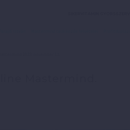
SIKERVITAMIN GYORSSZERV
Parajdi István
Mastermind találkozók felvételei
Profitduplázó
Mastermind 2023. november 13.
line Mastermind.