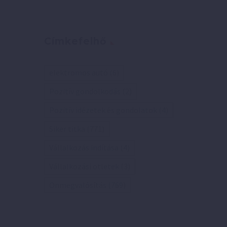
Címkefelhő
elektromos autó
(6)
Pozitív gondolkodás
(2)
Pozitív idézetek és gondolatok
(4)
Siker titka
(771)
Vállalkozás indítása
(4)
Vállalkozási ötletek
(3)
Önmegvalósítás
(769)