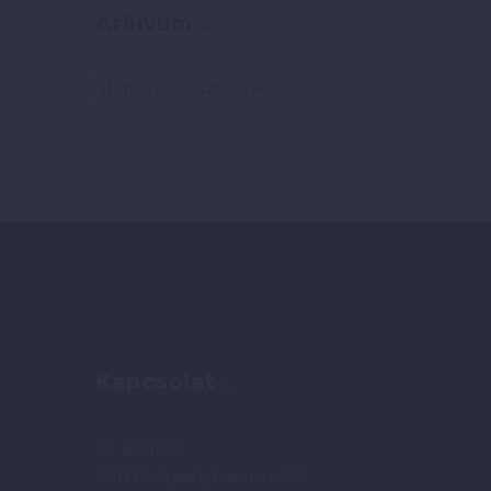
Arhívum
Arhívum
Kapcsolat
Address:
1202 Budapest, Losonc u. 22.