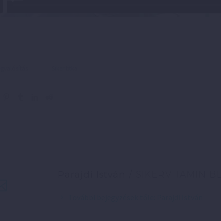
valósítás
Siker titka
Parajdi István
/ SIKERVITAMIN B
További bejegyzések tőle: Parajdi István