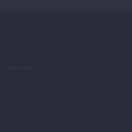
Kapcsolat
Address:
1202 Budapest, Losonc u. 22.
Phone:
+43 664-73761399
Email:
siker@sikervitamin.hu