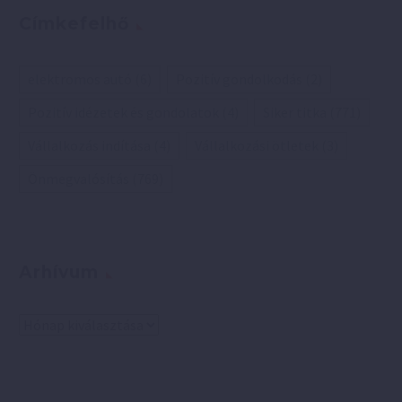
Címkefelhő
elektromos autó
(6)
Pozitív gondolkodás
(2)
Pozitív idézetek és gondolatok
(4)
Siker titka
(771)
Vállalkozás indítása
(4)
Vállalkozási ötletek
(3)
Önmegvalósítás
(769)
Arhívum
Arhívum