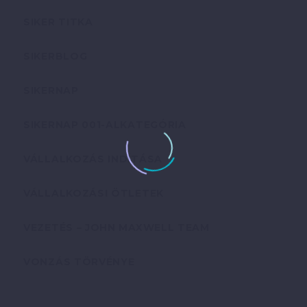
SIKER TITKA
SIKERBLOG
SIKERNAP
SIKERNAP 001-ALKATEGÓRIA
VÁLLALKOZÁS INDÍTÁSA
VÁLLALKOZÁSI ÖTLETEK
VEZETÉS – JOHN MAXWELL TEAM
VONZÁS TÖRVÉNYE