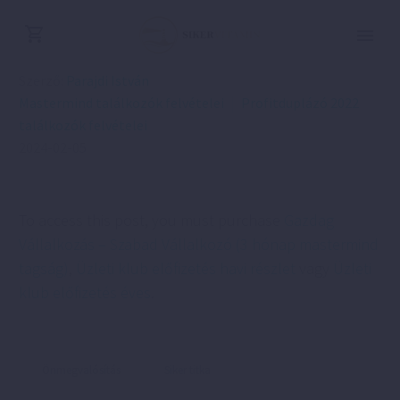
Szerző:
Parajdi István
Mastermind találkozók felvételei
Profitduplázó 2022
találkozók felvételei
2024-02-05
To access this post, you must purchase
Gazdag
Vállalkozás – Szabad Vállalkozó (3 hónap mastermind
tagság)
,
Üzleti klub előfizetés havi részlet
vagy
Üzleti
klub előfizetés éves
.
Önmegvalósítás
Siker titka