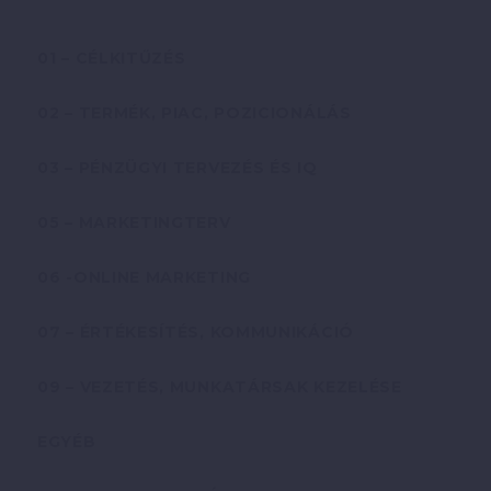
01 – CÉLKITŰZÉS
02 – TERMÉK, PIAC, POZICIONÁLÁS
03 – PÉNZÜGYI TERVEZÉS ÉS IQ
05 – MARKETINGTERV
06 -ONLINE MARKETING
07 – ÉRTÉKESÍTÉS, KOMMUNIKÁCIÓ
09 – VEZETÉS, MUNKATÁRSAK KEZELÉSE
EGYÉB