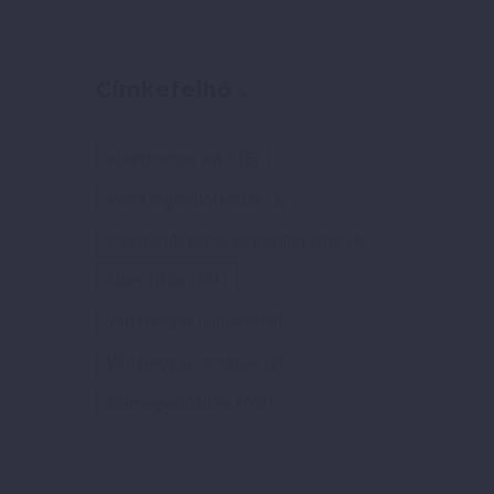
Címkefelhő
elektromos autó
(6)
Pozitív gondolkodás
(2)
Pozitív idézetek és gondolatok
(4)
Siker titka
(771)
Vállalkozás indítása
(4)
Vállalkozási ötletek
(3)
Önmegvalósítás
(769)