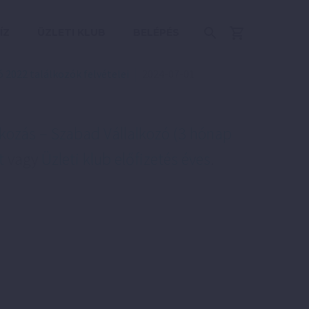
ÍZ
ÜZLETI KLUB
BELÉPÉS
 2022 találkozók felvételei
2024-07-01
kozás – Szabad Vállalkozó (3 hónap
t
vagy
Üzleti klub előfizetés éves
.