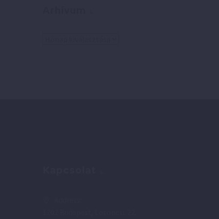
Arhívum
Arhívum
Kapcsolat
Address:
1202 Budapest, Losonc u. 22.