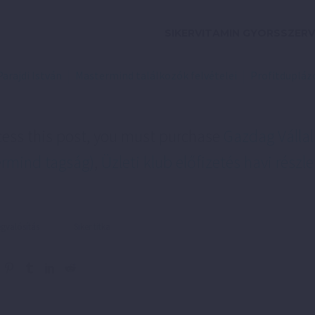
SIKERVITAMIN GYORSSZERV
Parajdi István
Mastermind találkozók felvételei
Profitduplázó
cess this post, you must purchase
Gazdag Vállal
rmind tagság)
,
Üzleti klub előfizetés havi részle
valósítás
Siker titka