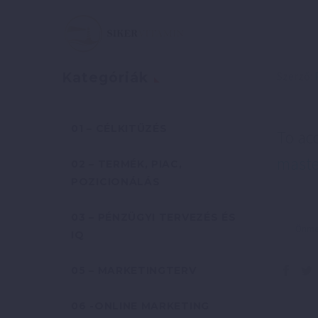
Szerző:
Kategóriák
01 – CÉLKITŰZÉS
To ac
maste
02 – TERMÉK, PIAC,
POZICIONÁLÁS
03 – PÉNZÜGYI TERVEZÉS ÉS
Önmeg
IQ
05 – MARKETINGTERV
06 -ONLINE MARKETING