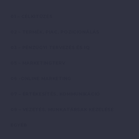
01 – CÉLKITŰZÉS
02 – TERMÉK, PIAC, POZICIONÁLÁS
03 – PÉNZÜGYI TERVEZÉS ÉS IQ
05 – MARKETINGTERV
06 -ONLINE MARKETING
07 – ÉRTÉKESÍTÉS, KOMMUNIKÁCIÓ
09 – VEZETÉS, MUNKATÁRSAK KEZELÉSE
EGYÉB