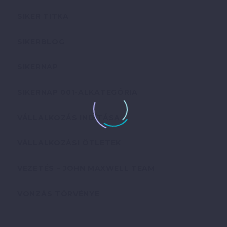
SIKER TITKA
SIKERBLOG
SIKERNAP
SIKERNAP 001-ALKATEGÓRIA
VÁLLALKOZÁS INDÍTÁSA
VÁLLALKOZÁSI ÖTLETEK
VEZETÉS – JOHN MAXWELL TEAM
VONZÁS TÖRVÉNYE