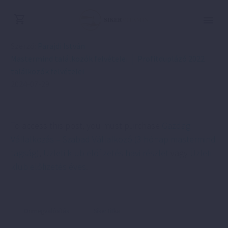
Szerző:
Parajdi István
Mastermind találkozók felvételei
Profitduplázó 2022
találkozók felvételei
2024-07-29
To access this post, you must purchase
Gazdag
Vállalkozás – Szabad Vállalkozó (3 hónap mastermind
tagság)
,
Üzleti klub előfizetés havi részlet
vagy
Üzleti
klub előfizetés éves
.
Önmegvalósítás
Siker titka