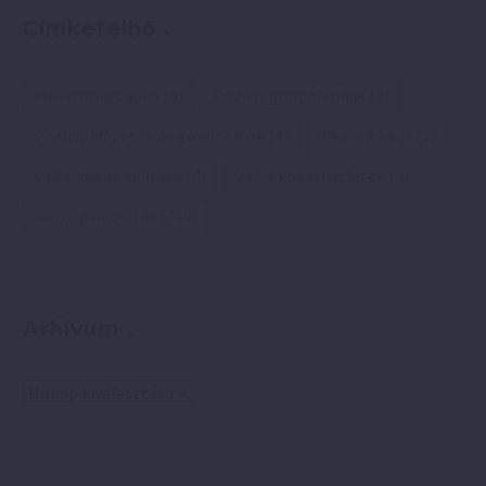
Címkefelhő
elektromos autó
(6)
Pozitív gondolkodás
(2)
Pozitív idézetek és gondolatok
(4)
Siker titka
(771)
Vállalkozás indítása
(4)
Vállalkozási ötletek
(3)
Önmegvalósítás
(769)
Arhívum
Arhívum