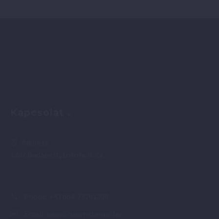
Kapcsolat
Address:
1202 Budapest, Losonc u. 22.
Phone:
+43 664-73761399
Email:
siker@sikervitamin.hu