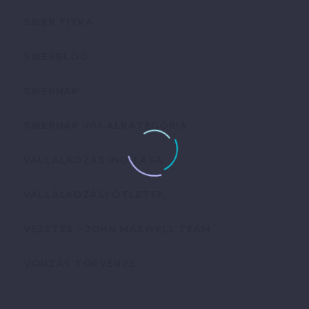
SIKER TITKA
SIKERBLOG
SIKERNAP
SIKERNAP 001-ALKATEGÓRIA
VÁLLALKOZÁS INDÍTÁSA
VÁLLALKOZÁSI ÖTLETEK
VEZETÉS – JOHN MAXWELL TEAM
VONZÁS TÖRVÉNYE