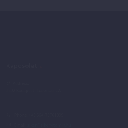
Kapcsolat
Address:
1202 Budapest, Losonc u. 22.
Phone:
+43 664-73761399
Email:
siker@sikervitamin.hu