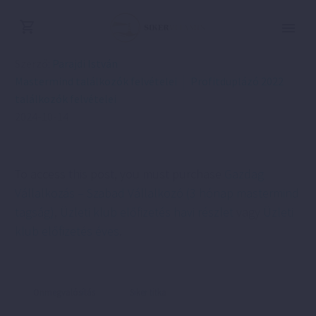
Szerző:
Parajdi István
Mastermind találkozók felvételei
Profitduplázó 2022
találkozók felvételei
2024-10-14
To access this post, you must purchase
Gazdag
Vállalkozás – Szabad Vállalkozó (3 hónap mastermind
tagság)
,
Üzleti klub előfizetés havi részlet
vagy
Üzleti
klub előfizetés éves
.
Önmegvalósítás
Siker titka