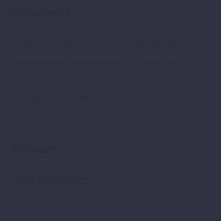
Címkefelhő
elektromos autó
(6)
Pozitív gondolkodás
(2)
Pozitív idézetek és gondolatok
(4)
Siker titka
(771)
Vállalkozás indítása
(4)
Vállalkozási ötletek
(3)
Önmegvalósítás
(769)
Arhívum
Arhívum