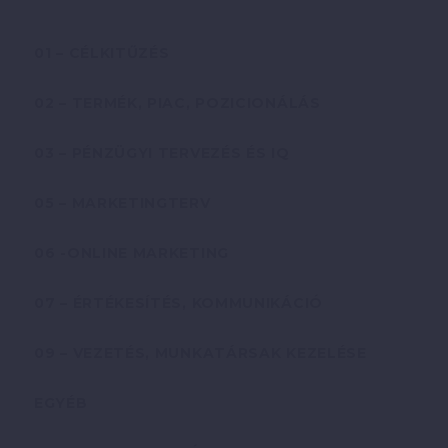
01 – CÉLKITŰZÉS
02 – TERMÉK, PIAC, POZICIONÁLÁS
03 – PÉNZÜGYI TERVEZÉS ÉS IQ
05 – MARKETINGTERV
06 -ONLINE MARKETING
07 – ÉRTÉKESÍTÉS, KOMMUNIKÁCIÓ
09 – VEZETÉS, MUNKATÁRSAK KEZELÉSE
EGYÉB