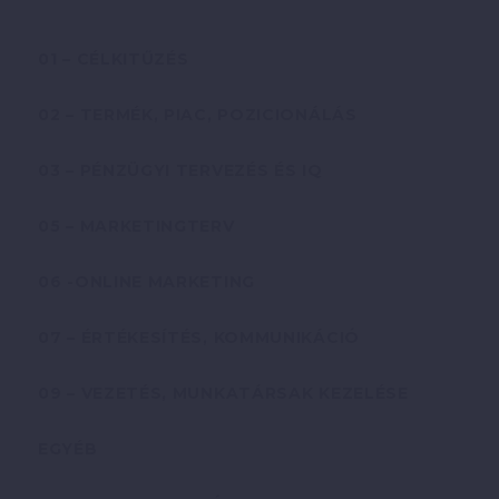
01 – CÉLKITŰZÉS
02 – TERMÉK, PIAC, POZICIONÁLÁS
03 – PÉNZÜGYI TERVEZÉS ÉS IQ
05 – MARKETINGTERV
06 -ONLINE MARKETING
07 – ÉRTÉKESÍTÉS, KOMMUNIKÁCIÓ
09 – VEZETÉS, MUNKATÁRSAK KEZELÉSE
EGYÉB