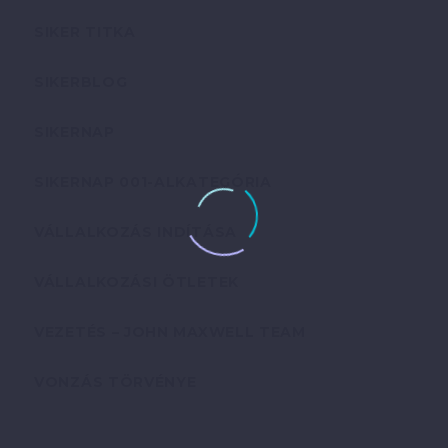
SIKER TITKA
SIKERBLOG
SIKERNAP
SIKERNAP 001-ALKATEGÓRIA
VÁLLALKOZÁS INDÍTÁSA
VÁLLALKOZÁSI ÖTLETEK
VEZETÉS – JOHN MAXWELL TEAM
VONZÁS TÖRVÉNYE