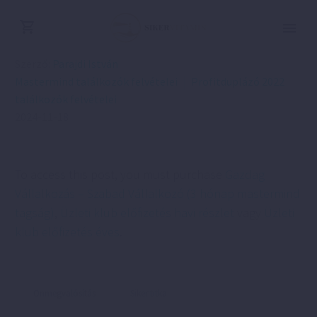
Szerző:
Parajdi István
Mastermind találkozók felvételei
Profitduplázó 2022
találkozók felvételei
2024-11-18
To access this post, you must purchase
Gazdag
Vállalkozás – Szabad Vállalkozó (3 hónap mastermind
tagság)
,
Üzleti klub előfizetés havi részlet
vagy
Üzleti
klub előfizetés éves
.
Önmegvalósítás
Siker titka