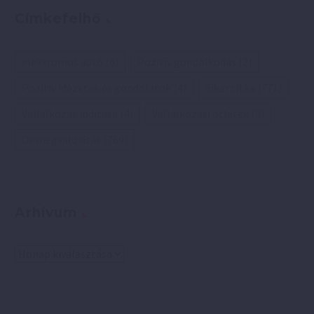
Címkefelhő
elektromos autó
(6)
Pozitív gondolkodás
(2)
Pozitív idézetek és gondolatok
(4)
Siker titka
(771)
Vállalkozás indítása
(4)
Vállalkozási ötletek
(3)
Önmegvalósítás
(769)
Arhívum
Arhívum