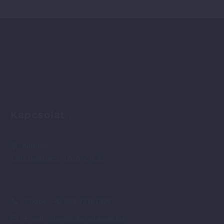
Kapcsolat
Address:
1202 Budapest, Losonc u. 22.
Phone:
+43 664-73761399
Email:
siker@sikervitamin.hu