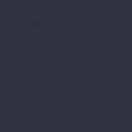
Címkefelhő
elektromos autó
(6)
Pozitív gondolkodás
(2)
Pozitív idézetek és gondolatok
(4)
Siker titka
(771)
Vállalkozás indítása
(4)
Vállalkozási ötletek
(3)
Önmegvalósítás
(769)