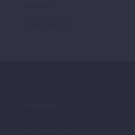
Arhívum
Arhívum
Kapcsolat
Address:
1202 Budapest, Losonc u. 22.