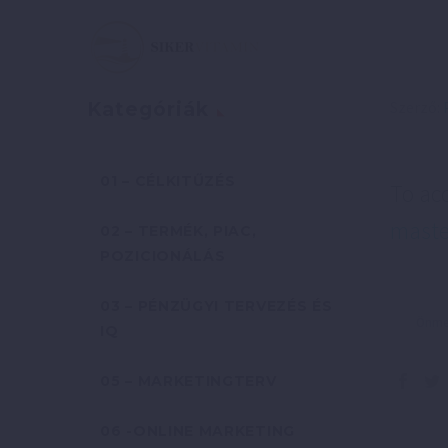
Szerző:
Kategóriák
01 – CÉLKITŰZÉS
To ac
maste
02 – TERMÉK, PIAC,
POZICIONÁLÁS
03 – PÉNZÜGYI TERVEZÉS ÉS
Önmeg
IQ
05 – MARKETINGTERV
06 -ONLINE MARKETING