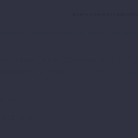
SIKERVITAMIN GYORSSZERV
Parajdi István
Mastermind találkozók felvételei
Profitduplázó
cess this post, you must purchase
Gazdag Vállal
rmind tagság)
,
Üzleti klub előfizetés havi részle
valósítás
Siker titka