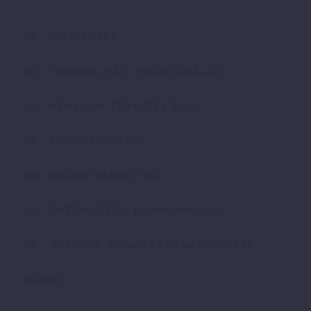
01 – CÉLKITŰZÉS
02 – TERMÉK, PIAC, POZICIONÁLÁS
03 – PÉNZÜGYI TERVEZÉS ÉS IQ
05 – MARKETINGTERV
06 -ONLINE MARKETING
07 – ÉRTÉKESÍTÉS, KOMMUNIKÁCIÓ
09 – VEZETÉS, MUNKATÁRSAK KEZELÉSE
EGYÉB