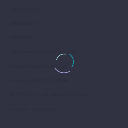
SIKER TITKA
SIKERBLOG
SIKERNAP
SIKERNAP 001-ALKATEGÓRIA
VÁLLALKOZÁS INDÍTÁSA
VÁLLALKOZÁSI ÖTLETEK
VEZETÉS – JOHN MAXWELL TEAM
VONZÁS TÖRVÉNYE