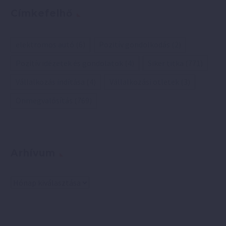
Címkefelhő
elektromos autó
(6)
Pozitív gondolkodás
(2)
Pozitív idézetek és gondolatok
(4)
Siker titka
(771)
Vállalkozás indítása
(4)
Vállalkozási ötletek
(3)
Önmegvalósítás
(769)
Arhívum
Arhívum