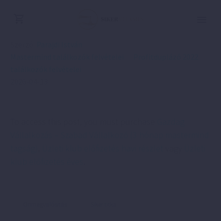
Szerző:
Parajdi István
Mastermind találkozók felvételei
Profitduplázó 2022
találkozók felvételei
2026-04-13
To access this post, you must purchase
Gazdag
Vállalkozás – Szabad Vállalkozó (3 hónap mastermind
tagság)
,
Üzleti klub előfizetés havi részlet
vagy
Üzleti
klub előfizetés éves
.
Önmegvalósítás
Siker titka