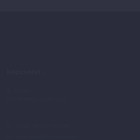
Kapcsolat
Address:
1202 Budapest, Losonc u. 22.
Phone:
+43 664-73761399
Email:
siker@sikervitamin.hu