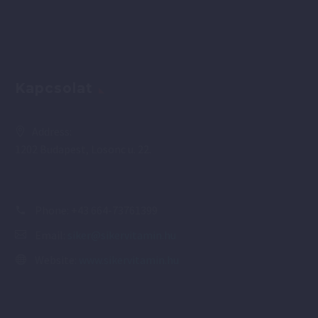
Kapcsolat
Address:
1202 Budapest, Losonc u. 22.
Phone:
+43 664-73761399
Email:
siker@sikervitamin.hu
Website:
www.sikervitamin.hu