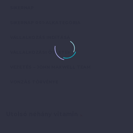
SIKERNAP
SIKERNAP 001-ALKATEGÓRIA
VÁLLALKOZÁS INDÍTÁSA
VÁLLALKOZÁSI ÖTLETEK
VEZETÉS – JOHN MAXWELL TEAM
VONZÁS TÖRVÉNYE
Utolsó néhány vitamin