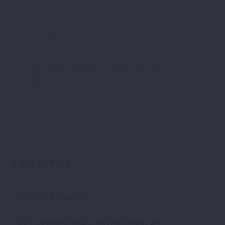
Parajdi István
/ SIKERVITAMIN
BLOG
További bejegyzések tőle: Parajdi István
Kategóriák
01 – CÉLKITŰZÉS
02 – TERMÉK, PIAC, POZICIONÁLÁS