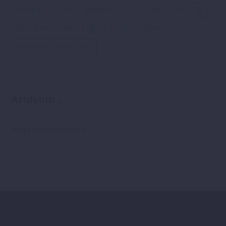
Pozitív idézetek és gondolatok
(4)
Siker titka
(771)
Vállalkozás indítása
(4)
Vállalkozási ötletek
(3)
Önmegvalósítás
(769)
Arhívum
Arhívum