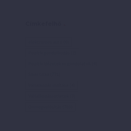
Címkefelhő
elektromos autó
(6)
Pozitív gondolkodás
(2)
Pozitív idézetek és gondolatok
(4)
Siker titka
(771)
Vállalkozás indítása
(4)
Vállalkozási ötletek
(3)
Önmegvalósítás
(769)