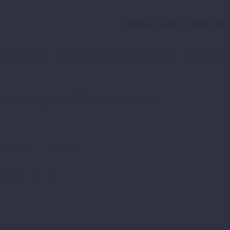
SIKERVITAMIN GYORSSZERV
Parajdi István
Mastermind találkozók felvételei
2020-04-26
ost is only available to members.
valósítás
Siker titka