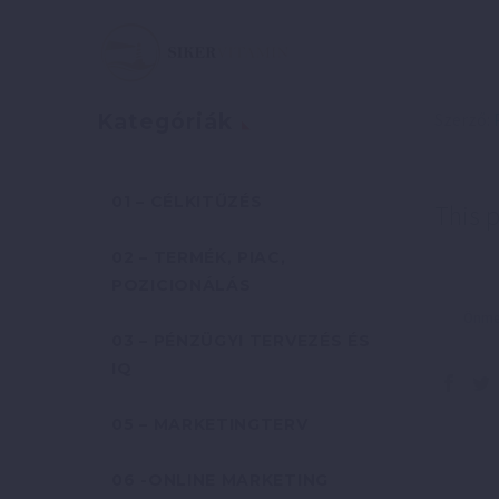
Szerző:
Kategóriák
01 – CÉLKITŰZÉS
This p
02 – TERMÉK, PIAC,
POZICIONÁLÁS
Önmeg
03 – PÉNZÜGYI TERVEZÉS ÉS
IQ
05 – MARKETINGTERV
06 -ONLINE MARKETING