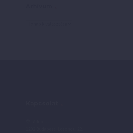
Arhívum
Arhívum
Kapcsolat
Address:
1202 Budapest, Losonc u. 22.