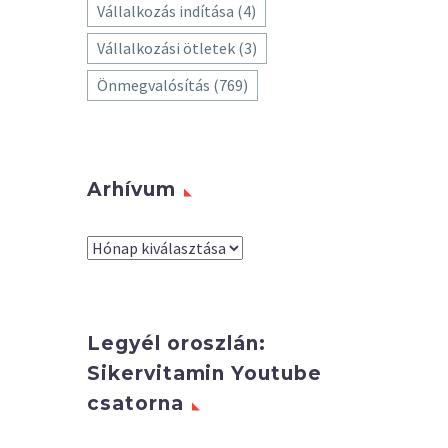
Vállalkozás indítása
(4)
Vállalkozási ötletek
(3)
Önmegvalósítás
(769)
Arhívum
Arhívum
Legyél oroszlán:
Sikervitamin Youtube
csatorna