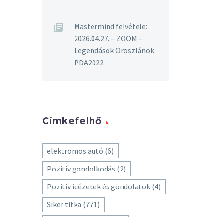
Mastermind felvétele:
2026.04.27. – ZOOM –
Legendások Oroszlánok
PDA2022
Címkefelhő
elektromos autó
(6)
Pozitív gondolkodás
(2)
Pozitív idézetek és gondolatok
(4)
Siker titka
(771)