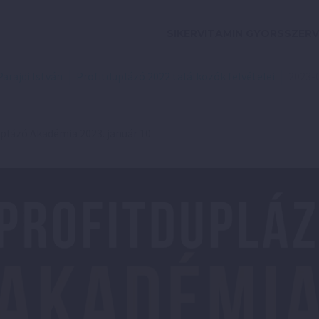
SIKERVITAMIN GYORSSZERV
Parajdi István
Profitduplázó 2022 találkozók felvételei
2023-
plázó Akadémia 2023. január 10.