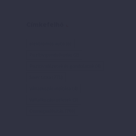
Címkefelhő
elektromos autó
(6)
Pozitív gondolkodás
(2)
Pozitív idézetek és gondolatok
(4)
Siker titka
(771)
Vállalkozás indítása
(4)
Vállalkozási ötletek
(3)
Önmegvalósítás
(769)