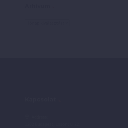
Arhívum
Arhívum
Kapcsolat
Address:
1202 Budapest, Losonc u. 22.