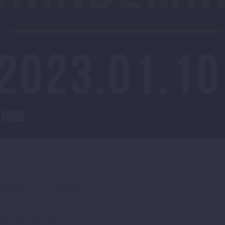
valósítás
Siker titka