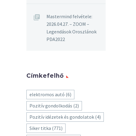
Mastermind felvétele:
2026.04.27. – ZOOM –
Legendások Oroszlánok
PDA2022
Címkefelhő
elektromos autó
(6)
Pozitív gondolkodás
(2)
Pozitív idézetek és gondolatok
(4)
Siker titka
(771)