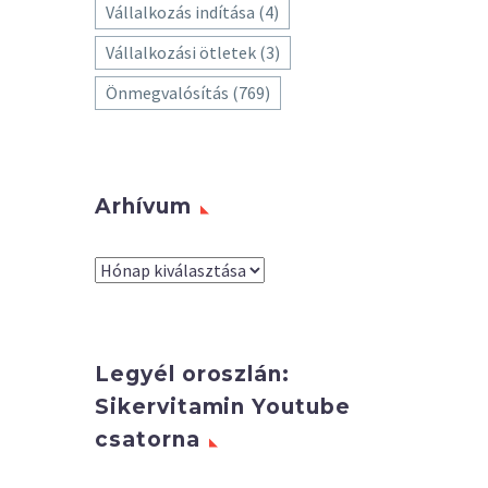
Vállalkozás indítása
(4)
Vállalkozási ötletek
(3)
Önmegvalósítás
(769)
Arhívum
Arhívum
Legyél oroszlán:
Sikervitamin Youtube
csatorna