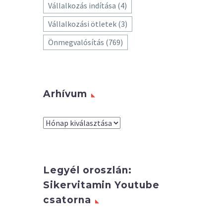
Vállalkozás indítása
(4)
Vállalkozási ötletek
(3)
Önmegvalósítás
(769)
Arhívum
Arhívum
Legyél oroszlán:
Sikervitamin Youtube
csatorna