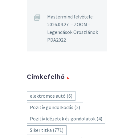
Mastermind felvétele:
2026.04.27. – ZOOM –
Legendások Oroszlánok
PDA2022
Címkefelhő
elektromos autó
(6)
Pozitív gondolkodás
(2)
Pozitív idézetek és gondolatok
(4)
Siker titka
(771)