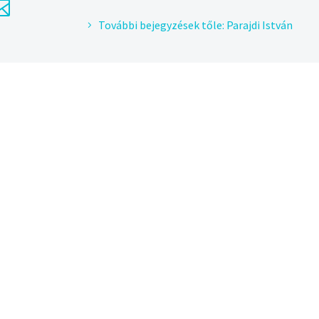
További bejegyzések tőle: Parajdi István