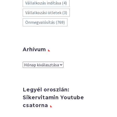
Vállalkozás indítása
(4)
Vállalkozási ötletek
(3)
Önmegvalósítás
(769)
Arhívum
Arhívum
Legyél oroszlán:
Sikervitamin Youtube
csatorna