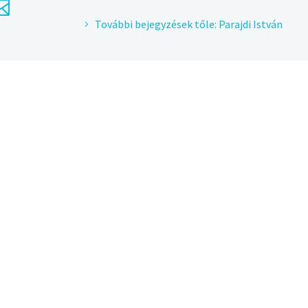
További bejegyzések tőle: Parajdi István