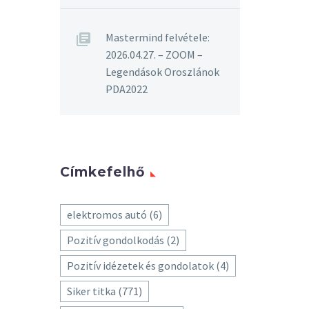
Mastermind felvétele:
2026.04.27. – ZOOM –
Legendások Oroszlánok
PDA2022
Címkefelhő
elektromos autó
(6)
Pozitív gondolkodás
(2)
Pozitív idézetek és gondolatok
(4)
Siker titka
(771)