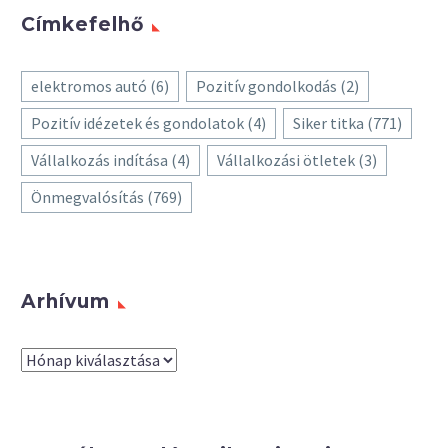
Címkefelhő
elektromos autó
(6)
Pozitív gondolkodás
(2)
Pozitív idézetek és gondolatok
(4)
Siker titka
(771)
Vállalkozás indítása
(4)
Vállalkozási ötletek
(3)
Önmegvalósítás
(769)
Arhívum
Arhívum