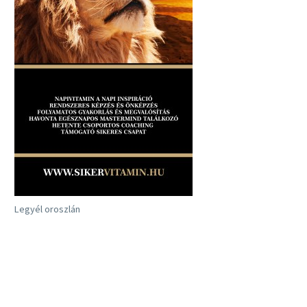
Legyél oroszlán