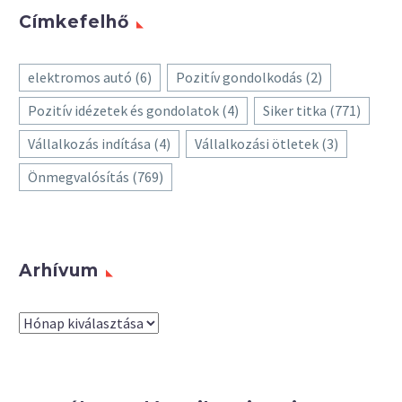
Címkefelhő
elektromos autó
(6)
Pozitív gondolkodás
(2)
Pozitív idézetek és gondolatok
(4)
Siker titka
(771)
Vállalkozás indítása
(4)
Vállalkozási ötletek
(3)
Önmegvalósítás
(769)
Arhívum
Arhívum