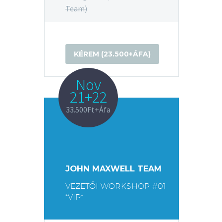
Team)
KÉREM (23.500+ÁFA)
Nov
21+22
33.500Ft+Áfa
JOHN MAXWELL TEAM
VEZETŐI WORKSHOP #01
*VIP*