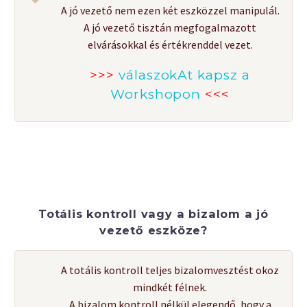
A jó vezető nem ezen két eszközzel manipulál.
A jó vezető tisztán megfogalmazott
elvárásokkal és értékrenddel vezet.
>>>
válaszokAt kapsz a
Workshopon
<<<
Totális kontroll vagy a bizalom a jó
vezető eszköze?
A totális kontroll teljes bizalomvesztést okoz
mindkét félnek.
A bizalom kontroll nélkül elegendő, hogy a