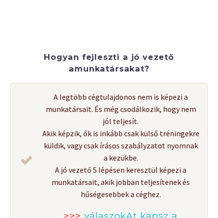
Hogyan fejleszti a jó vezető
amunkatársakat?
A legtöbb cégtulajdonos nem is képezi a
munkatársait. És még csodálkozik, hogy nem
jól teljesít.
Akik képzik, ők is inkább csak külső tréningekre
küldik, vagy csak írásos szabályzatot nyomnak
a kezükbe.
A jó vezető 5 lépésen keresztül képezi a
munkatársait, akik jobban teljesítenek és
hűségesebbek a céghez.
>>>
válaszokAt kapsz a