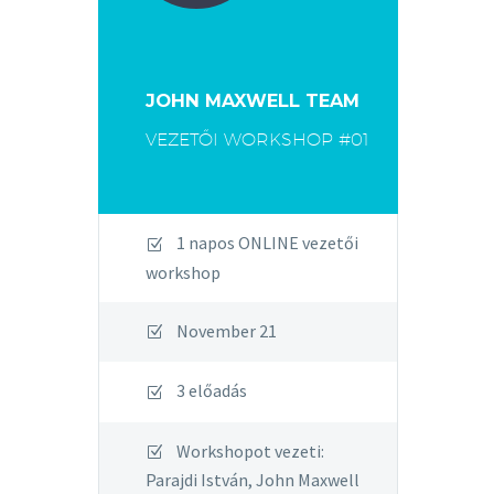
JOHN MAXWELL TEAM
VEZETŐI WORKSHOP #01
1 napos ONLINE vezetői
workshop
November 21
3 előadás
Workshopot vezeti:
Parajdi István, John Maxwell