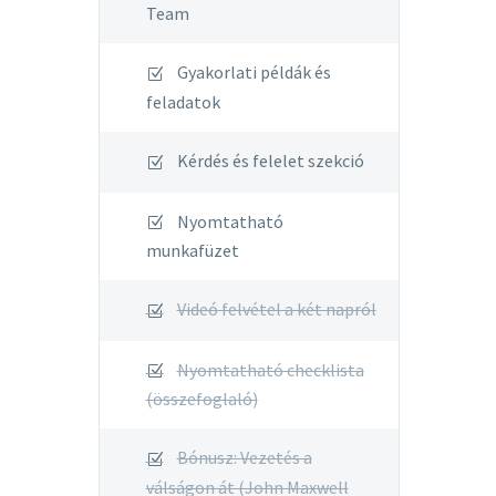
Team
Gyakorlati példák és
feladatok
Kérdés és felelet szekció
Nyomtatható
munkafüzet
Videó felvétel a két napról
Nyomtatható checklista
(összefoglaló)
Bónusz: Vezetés a
válságon át (John Maxwell