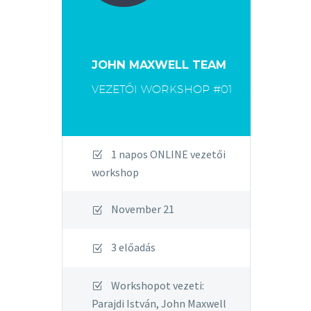
JOHN MAXWELL TEAM
VEZETŐI WORKSHOP #01
1 napos ONLINE vezetői
workshop
November 21
3 előadás
Workshopot vezeti:
Parajdi István, John Maxwell