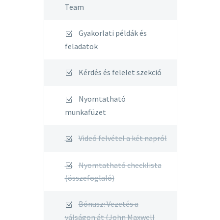
Team
Gyakorlati példák és
feladatok
Kérdés és felelet szekció
Nyomtatható
munkafüzet
Videó felvétel a két napról
Nyomtatható checklista
(összefoglaló)
Bónusz: Vezetés a
válságon át (John Maxwell