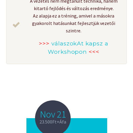
A vezetés nem megtanult technika, hanem
kitartó fejlődés és változás eredménye.
Az alapja ez a tréning, amivel a másokra
gyakorolt hatásunkat fejlesztjük vezetői
szintre.
>>>
válaszokAt kapsz a
Workshopon
<<<
Nov 21
23.500Ft+Áfa