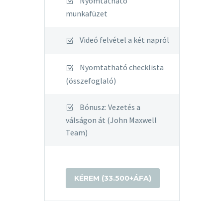
Nyomtatható
munkafüzet
Videó felvétel a két napról
Nyomtatható checklista
(összefoglaló)
Bónusz: Vezetés a
válságon át (John Maxwell
Team)
KÉREM (33.500+ÁFA)