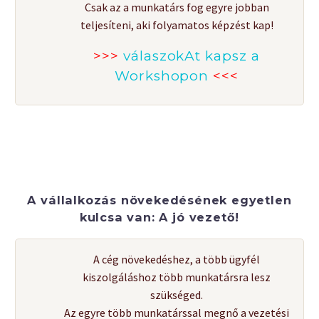
Csak az a munkatárs fog egyre jobban
teljesíteni, aki folyamatos képzést kap!
>>>
válaszokAt kapsz a
Workshopon
<<<
A vállalkozás növekedésének egyetlen
kulcsa van: A jó vezető!
A cég növekedéshez, a több ügyfél
kiszolgáláshoz több munkatársra lesz
szükséged.
Az egyre több munkatárssal megnő a vezetési