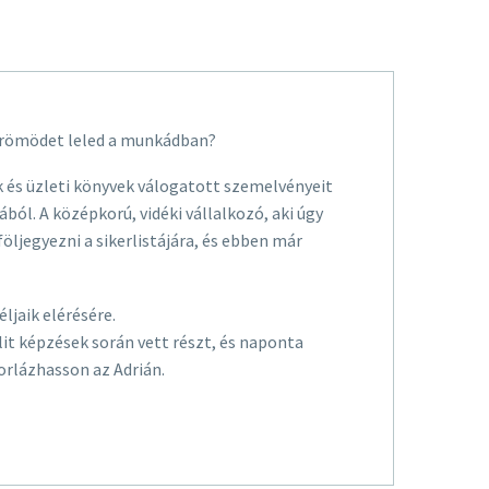
 Örömödet leled a munkádban?
 és üzleti könyvek válogatott szemelvényeit
ából. A középkorú, vidéki vállalkozó, aki úgy
följegyezni a sikerlistájára, és ebben már
jaik elérésére.
elit képzések során vett részt, és naponta
orlázhasson az Adrián.