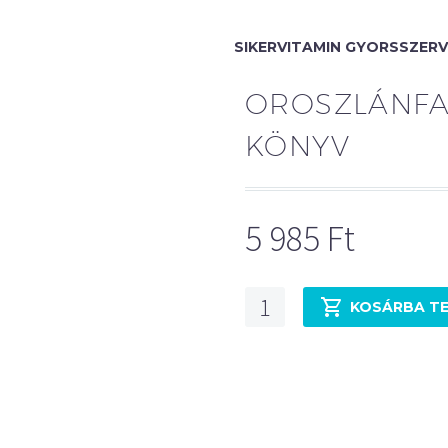
SIKERVITAMIN GYORSSZERV
OROSZLÁNFA
KÖNYV
5 985
Ft
Oroszlánfalka
KOSÁRBA T
-
Ébredés
könyv
mennyiség