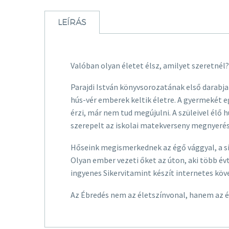
LEÍRÁS
Valóban olyan életet élsz, amilyet szeretné
Parajdi István könyvsorozatának első darabj
hús-vér emberek keltik életre. A gyermekét egy
érzi, már nem tud megújulni. A szüleivel élő h
szerepelt az iskolai matekverseny megnyeré
Hőseink megismerkednek az égő vággyal, a si
Olyan ember vezeti őket az úton, aki több évt
ingyenes Sikervitamint készít internetes kö
Az Ébredés nem az életszínvonal, hanem az 