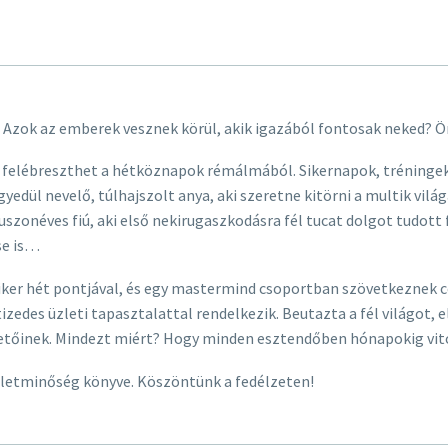
l? Azok az emberek vesznek körül, akik igazából fontosak neked?
a felébreszthet a hétköznapok rémálmából. Sikernapok, tréningek
edül nevelő, túlhajszolt anya, aki szeretne kitörni a multik világ
uszonéves fiú, aki első nekirugaszkodásra fél tucat dolgot tudott 
se is…
ker hét pontjával, és egy mastermind csoportban szövetkeznek cél
izedes üzleti tapasztalattal rendelkezik. Beutazta a fél világot, 
vetőinek. Mindezt miért? Hogy minden esztendőben hónapokig vit
életminőség könyve. Köszöntünk a fedélzeten!