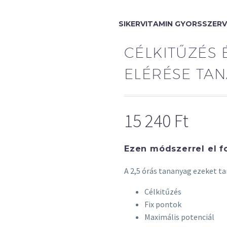
SIKERVITAMIN GYORSSZERV
CÉLKITŰZÉS 
ELÉRÉSE TA
15 240
Ft
Ezen módszerrel el fo
A 2,5 órás tananyag ezeket t
Célkitűzés
Fix pontok
Maximális potenciál