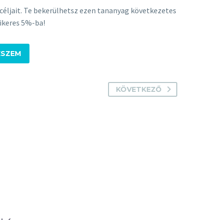
céljait. Te bekerülhetsz ezen tananyag következetes
sikeres 5%-ba!
ESZEM
KÖVETKEZŐ