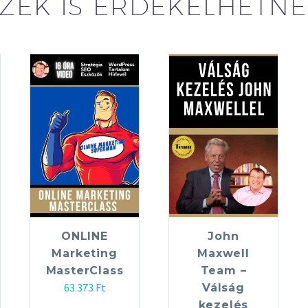
ZEK IS ÉRDEKELHETN
ONLINE
John
Marketing
Maxwell
MasterClass
Team –
63 373
Ft
Válság
kezelés