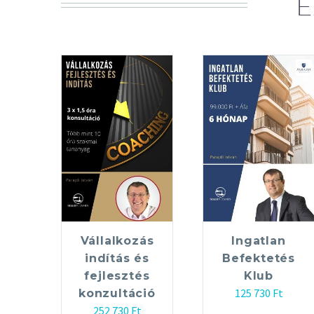
E
Vállalkozás
Ingatlan
indítás és
Befektetés
fejlesztés
Klub
125 730
Ft
konzultáció
252 730
Ft