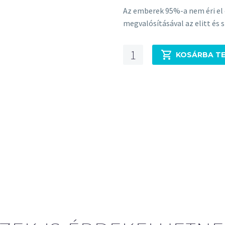
Az emberek 95%-a nem éri el 
megvalósításával az elitt és 
Célkitűzés
KOSÁRBA T
és
célod
biztos
elérése
tananyag
mennyiség