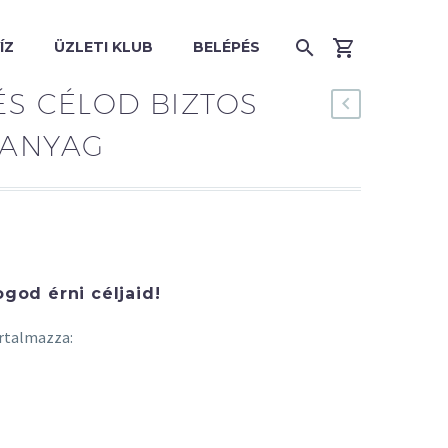
ÍZ
ÜZLETI KLUB
BELÉPÉS
ÉS CÉLOD BIZTOS
NANYAG
god érni céljaid!
artalmazza: