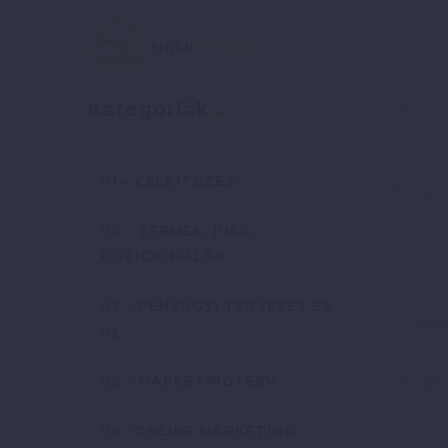
Szerző:
Kategóriák
01 – CÉLKITŰZÉS
To ac
előfiz
02 – TERMÉK, PIAC,
POZICIONÁLÁS
03 – PÉNZÜGYI TERVEZÉS ÉS
Önmeg
IQ
05 – MARKETINGTERV
06 -ONLINE MARKETING