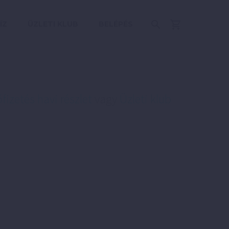
ÍZ
ÜZLETI KLUB
BELÉPÉS
őfizetés havi részlet
vagy
Üzleti klub