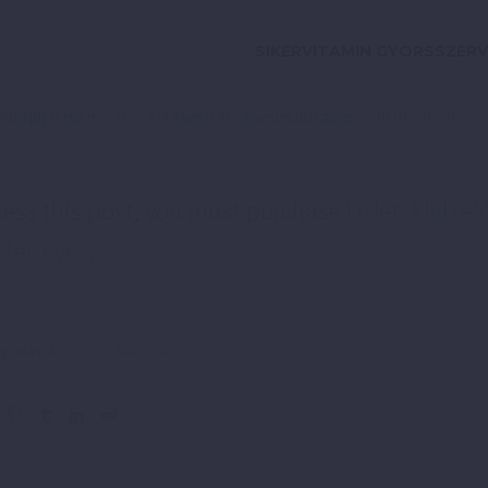
SIKERVITAMIN GYORSSZERV
Parajdi István
07 - Értékesítés, kommunikáció
2018-08-30
cess this post, you must purchase
Üzleti klub el
etés éves
.
valósítás
Siker titka