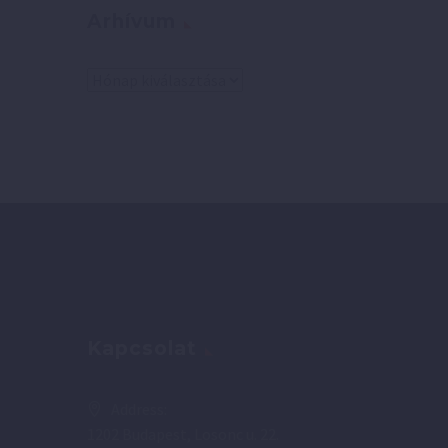
Arhívum
Arhívum
Kapcsolat
Address:
1202 Budapest, Losonc u. 22.