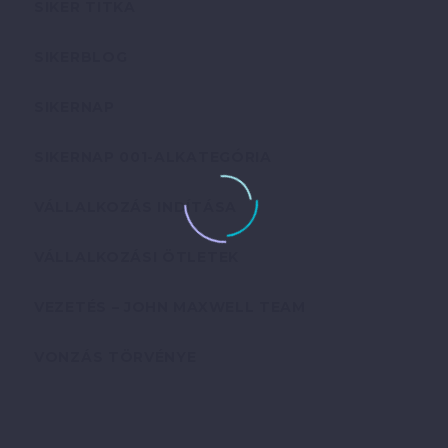
SIKER TITKA
SIKERBLOG
SIKERNAP
SIKERNAP 001-ALKATEGÓRIA
VÁLLALKOZÁS INDÍTÁSA
VÁLLALKOZÁSI ÖTLETEK
VEZETÉS – JOHN MAXWELL TEAM
VONZÁS TÖRVÉNYE