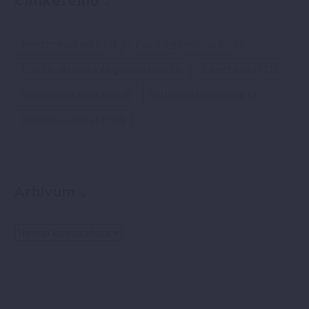
Címkefelhő
elektromos autó
(6)
Pozitív gondolkodás
(2)
Pozitív idézetek és gondolatok
(4)
Siker titka
(771)
Vállalkozás indítása
(4)
Vállalkozási ötletek
(3)
Önmegvalósítás
(769)
Arhívum
Arhívum