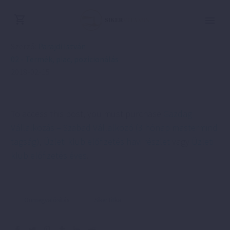
Szerző:
Parajdi István
02 - Termék, piac, pozicionálás
2018-02-15
To access this post, you must purchase
Gazdag
Vállalkozás – Szabad Vállalkozó (3 hónap mastermind
tagság)
,
Üzleti klub előfizetés havi részlet
vagy
Üzleti
klub előfizetés éves
.
Önmegvalósítás
Siker titka