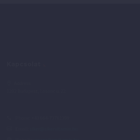
Kapcsolat
Address:
1202 Budapest, Losonc u. 22.
Phone:
+43 664-73761399
Email:
siker@sikervitamin.hu
Website:
www.sikervitamin.hu