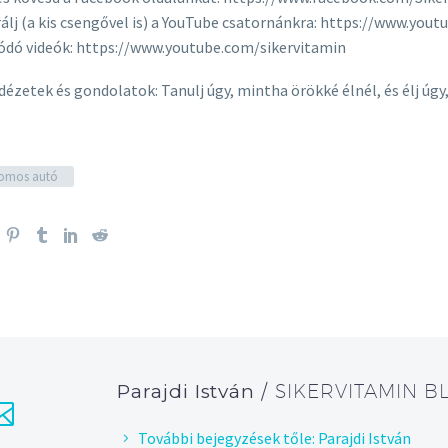
álj (a kis csengővel is) a YouTube csatornánkra: https://www.you
ódó videók: https://www.youtube.com/sikervitamin
idézetek és gondolatok: Tanulj úgy, mintha örökké élnél, és élj ú
romos autó
Parajdi István
/ SIKERVITAMIN B
További bejegyzések tőle: Parajdi István