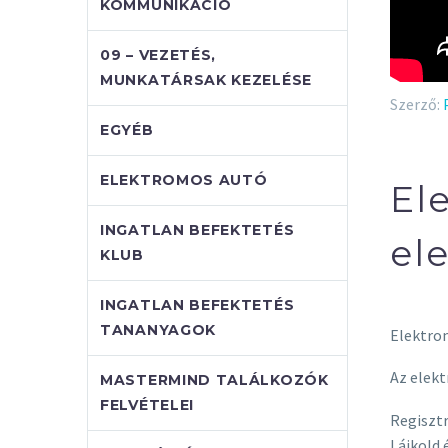
KOMMUNIKÁCIÓ
09 – VEZETÉS,
MUNKATÁRSAK KEZELÉSE
Szerző:
EGYÉB
ELEKTROMOS AUTÓ
El
INGATLAN BEFEKTETÉS
el
KLUB
INGATLAN BEFEKTETÉS
TANANYAGOK
Elektro
Az elekt
MASTERMIND TALÁLKOZÓK
FELVÉTELEI
Regisztr
Lájkold 