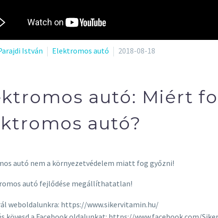
Parajdi István
Elektromos autó
2018-08-18
ektromos autó: Miért f
ektromos autó?
mos autó nem a környezetvédelem miatt fog győzni!
romos autó fejlődése megállíthatatlan!
ál weboldalunkra: https://www.sikervitamin.hu/
és kövesd a Facebook oldalunkat: https://www.facebook.com/Sike