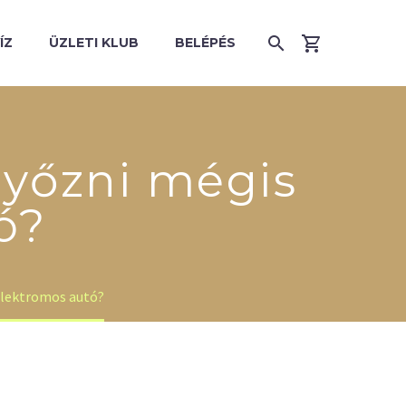
ÍZ
ÜZLETI KLUB
BELÉPÉS
győzni mégis
ó?
elektromos autó?