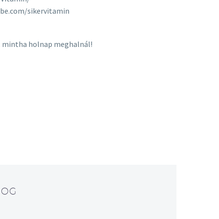
tube.com/sikervitamin
gy, mintha holnap meghalnál!
LOG