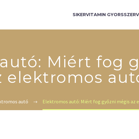
SIKERVITAMIN GYORSSZERV
autó: Miért fog 
z elektromos aut
ktromos autó
Elektromos autó: Miért fog győzni mégis az 