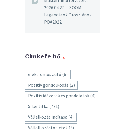
Mastermind felvétele:
2026.04.27. – ZOOM –
Legendások Oroszlánok
PDA2022
Címkefelhő
elektromos autó
(6)
Pozitív gondolkodás
(2)
Pozitív idézetek és gondolatok
(4)
Siker titka
(771)
Vállalkozás indítása
(4)
Vállalkozási ötletek
(3)