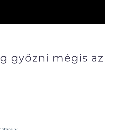
og győzni mégis az
rVitamin/