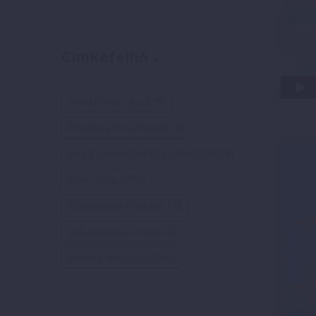
Címkefelhő
elektromos autó
(6)
Pozitív gondolkodás
(2)
Pozitív idézetek és gondolatok
(4)
Siker titka
(771)
Vállalkozás indítása
(4)
Vállalkozási ötletek
(3)
Önmegvalósítás
(769)