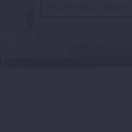
valósítás
Siker titka