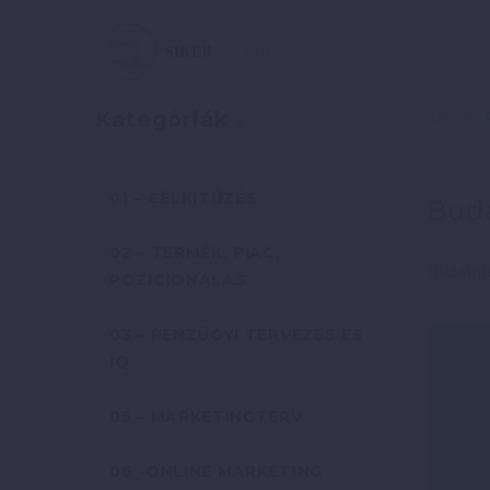
Szerző:
Kategóriák
01 – CÉLKITŰZÉS
Buda
02 – TERMÉK, PIAC,
(Bizalma
POZICIONÁLÁS
03 – PÉNZÜGYI TERVEZÉS ÉS
IQ
05 – MARKETINGTERV
06 -ONLINE MARKETING