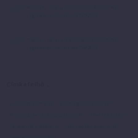
Mastermind felvétele: 2026.05.04. – ZOOM –
Legendások Oroszlánok PDA2022
Mastermind felvétele: 2026.04.27. – ZOOM –
Legendások Oroszlánok PDA2022
Címkefelhő
elektromos autó
(6)
Pozitív gondolkodás
(2)
Pozitív idézetek és gondolatok
(4)
Siker titka
(771)
Vállalkozás indítása
(4)
Vállalkozási ötletek
(3)
Önmegvalósítás
(769)