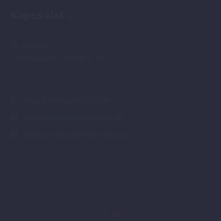
Kapcsolat
Address:
1202 Budapest, Losonc u. 22.
Phone:
+43 664-73761399
Email:
siker@sikervitamin.hu
Website:
www.sikervitamin.hu