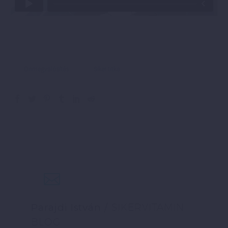
Önmegvalósítás
Siker titka
Parajdi István
/ SIKERVITAMIN
BLOG