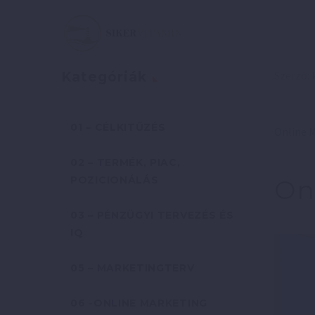
Szerző:
Kategóriák
01 – CÉLKITŰZÉS
Online M
02 – TERMÉK, PIAC,
POZICIONÁLÁS
On
03 – PÉNZÜGYI TERVEZÉS ÉS
IQ
05 – MARKETINGTERV
06 -ONLINE MARKETING