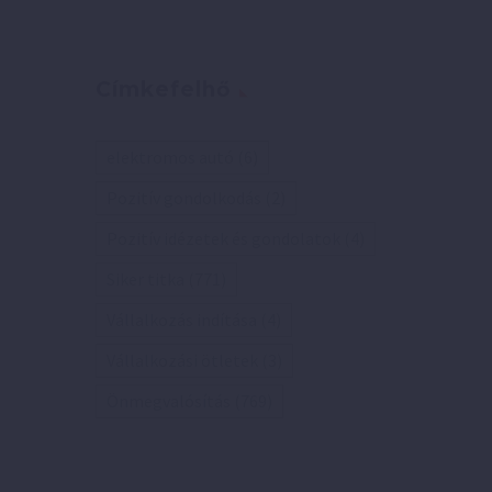
Címkefelhő
elektromos autó
(6)
Pozitív gondolkodás
(2)
Pozitív idézetek és gondolatok
(4)
Siker titka
(771)
Vállalkozás indítása
(4)
Vállalkozási ötletek
(3)
Önmegvalósítás
(769)