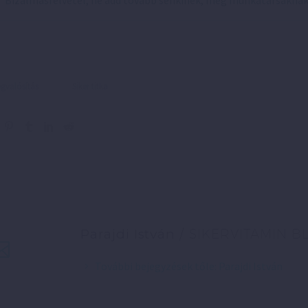
Bizalmasfelvétel, ne add tovább senkinek, még munkatársakna
valósítás
Siker titka
Parajdi István
/ SIKERVITAMIN B
További bejegyzések tőle: Parajdi István