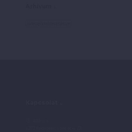
Arhívum
Arhívum
Kapcsolat
Address:
1202 Budapest, Losonc u. 22.