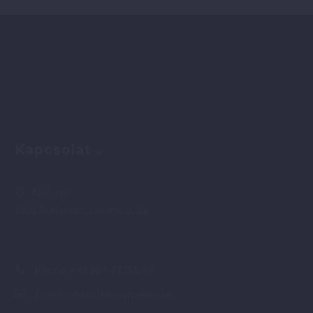
Kapcsolat
Address:
1202 Budapest, Losonc u. 22.
Phone:
+43 664-73761399
Email:
siker@sikervitamin.hu