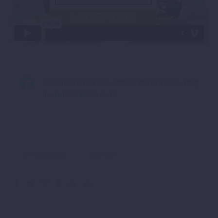
Bizalmasfelvétel, ne add tovább senkinek, még
munkatársaknak sem!
Önmegvalósítás
Siker titka