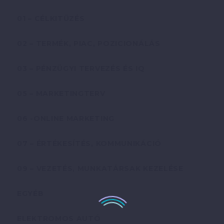
01 – CÉLKITŰZÉS
02 – TERMÉK, PIAC, POZICIONÁLÁS
03 – PÉNZÜGYI TERVEZÉS ÉS IQ
05 – MARKETINGTERV
06 -ONLINE MARKETING
07 – ÉRTÉKESÍTÉS, KOMMUNIKÁCIÓ
09 – VEZETÉS, MUNKATÁRSAK KEZELÉSE
EGYÉB
ELEKTROMOS AUTÓ