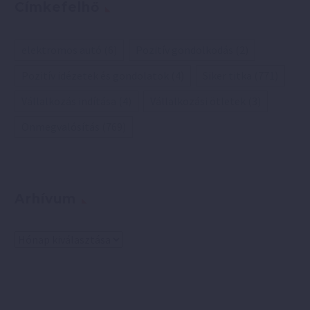
Címkefelhő
elektromos autó
(6)
Pozitív gondolkodás
(2)
Pozitív idézetek és gondolatok
(4)
Siker titka
(771)
Vállalkozás indítása
(4)
Vállalkozási ötletek
(3)
Önmegvalósítás
(769)
Arhívum
Arhívum