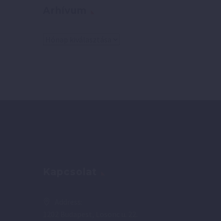
Arhívum
Arhívum
Kapcsolat
Address:
1202 Budapest, Losonc u. 22.