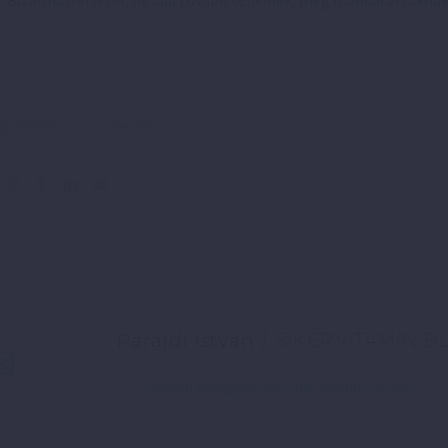
Bizalmasfelvétel, ne add tovább senkinek, még munkatársakna
valósítás
Siker titka
Parajdi István
/ SIKERVITAMIN B
További bejegyzések tőle: Parajdi István