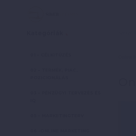
Szerző:
Kategóriák
01 – CÉLKITŰZÉS
Online M
02 – TERMÉK, PIAC,
POZICIONÁLÁS
On
03 – PÉNZÜGYI TERVEZÉS ÉS
IQ
05 – MARKETINGTERV
06 -ONLINE MARKETING