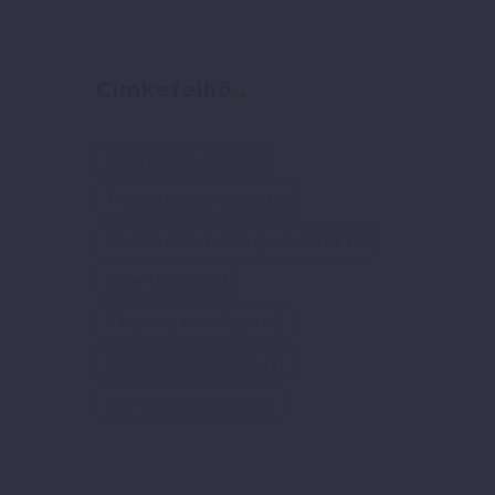
Címkefelhő
elektromos autó
(6)
Pozitív gondolkodás
(2)
Pozitív idézetek és gondolatok
(4)
Siker titka
(771)
Vállalkozás indítása
(4)
Vállalkozási ötletek
(3)
Önmegvalósítás
(769)