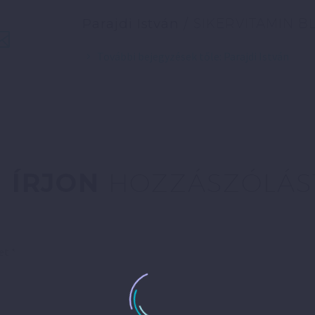
Parajdi István
/ SIKERVITAMIN B
További bejegyzések tőle: Parajdi István
ÍRJON
HOZZÁSZÓLÁS