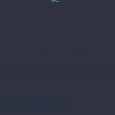
em, e-mail címem, és weboldalcímem mentése a böngészőben a 
ZZÁSZÓLÁS ELKÜLDÉSE