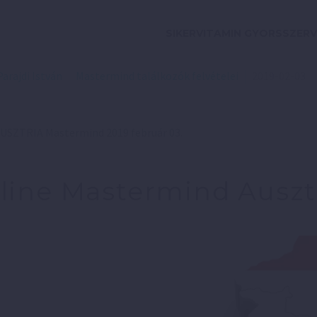
SIKERVITAMIN GYORSSZERV
Parajdi István
Mastermind találkozók felvételei
2019-02-03
AUSZTRIA Mastermind 2019 február 03.
line Mastermind Ausztr