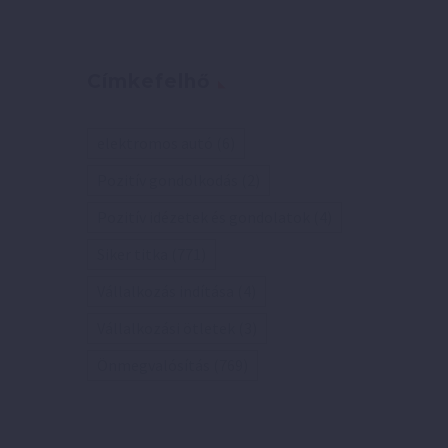
Címkefelhő
elektromos autó
(6)
Pozitív gondolkodás
(2)
Pozitív idézetek és gondolatok
(4)
Siker titka
(771)
Vállalkozás indítása
(4)
Vállalkozási ötletek
(3)
Önmegvalósítás
(769)