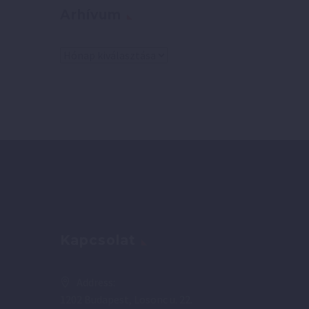
Arhívum
Arhívum
Kapcsolat
Address:
1202 Budapest, Losonc u. 22.