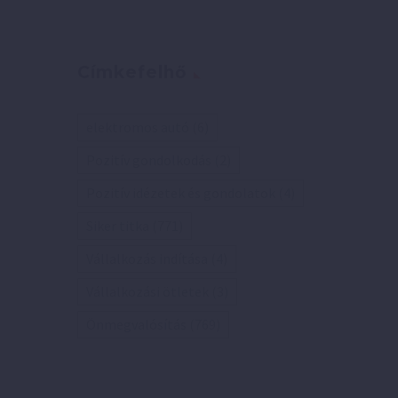
Címkefelhő
elektromos autó
(6)
Pozitív gondolkodás
(2)
Pozitív idézetek és gondolatok
(4)
Siker titka
(771)
Vállalkozás indítása
(4)
Vállalkozási ötletek
(3)
Önmegvalósítás
(769)