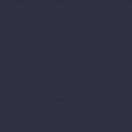
Bizalmasfelvétel, ne add tovább senkinek, még munkatársakna
valósítás
Siker titka
Parajdi István
/ SIKERVITAMIN B
További bejegyzések tőle: Parajdi István