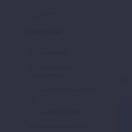
Szerző:
Kategóriák
01 – CÉLKITŰZÉS
Online M
02 – TERMÉK, PIAC,
POZICIONÁLÁS
On
03 – PÉNZÜGYI TERVEZÉS ÉS
IQ
05 – MARKETINGTERV
06 -ONLINE MARKETING