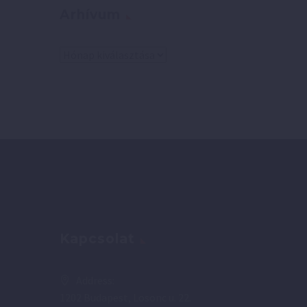
Arhívum
Arhívum
Kapcsolat
Address:
1202 Budapest, Losonc u. 22.