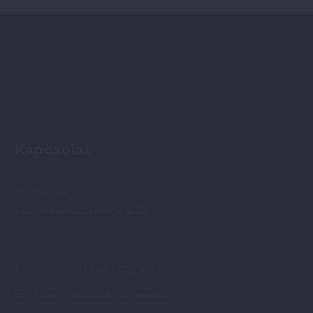
Kapcsolat
Address:
1202 Budapest, Losonc u. 22.
Phone:
+43 664-73761399
Email:
siker@sikervitamin.hu