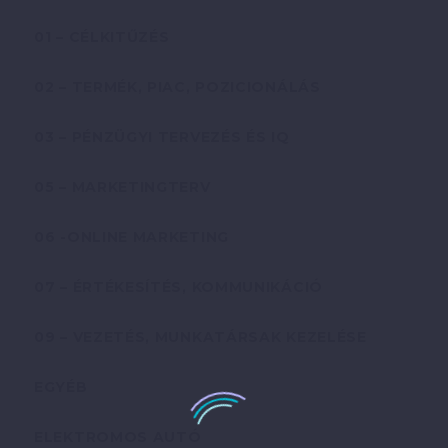
01 – CÉLKITŰZÉS
02 – TERMÉK, PIAC, POZICIONÁLÁS
03 – PÉNZÜGYI TERVEZÉS ÉS IQ
05 – MARKETINGTERV
06 -ONLINE MARKETING
07 – ÉRTÉKESÍTÉS, KOMMUNIKÁCIÓ
09 – VEZETÉS, MUNKATÁRSAK KEZELÉSE
EGYÉB
ELEKTROMOS AUTÓ