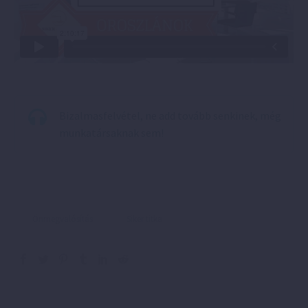
Bizalmasfelvétel, ne add tovább senkinek, még
munkatársaknak sem!
Önmegvalósítás
Siker titka