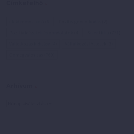
Címkefelhő
elektromos autó
(6)
Pozitív gondolkodás
(2)
Pozitív idézetek és gondolatok
(4)
Siker titka
(771)
Vállalkozás indítása
(4)
Vállalkozási ötletek
(3)
Önmegvalósítás
(769)
Arhívum
Arhívum