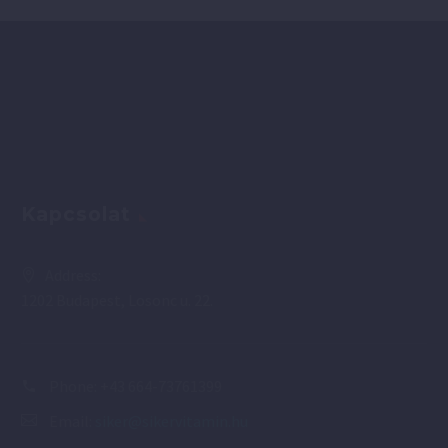
Kapcsolat
Address:
1202 Budapest, Losonc u. 22.
Phone:
+43 664-73761399
Email:
siker@sikervitamin.hu