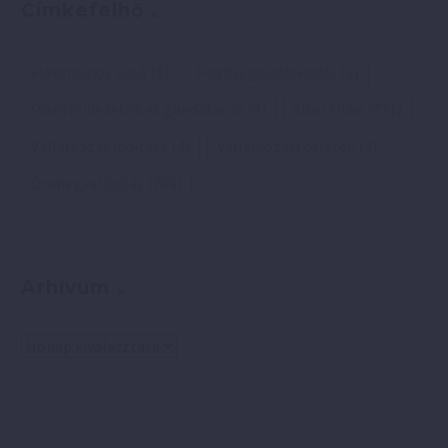
Címkefelhő
elektromos autó
(6)
Pozitív gondolkodás
(2)
Pozitív idézetek és gondolatok
(4)
Siker titka
(771)
Vállalkozás indítása
(4)
Vállalkozási ötletek
(3)
Önmegvalósítás
(769)
Arhívum
Arhívum