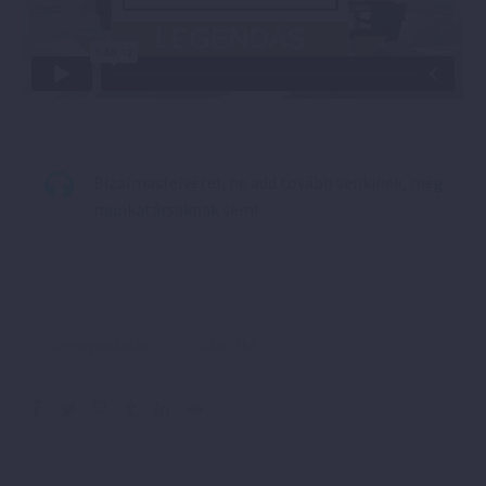
Bizalmasfelvétel, ne add tovább senkinek, még
munkatársaknak sem!
Önmegvalósítás
Siker titka