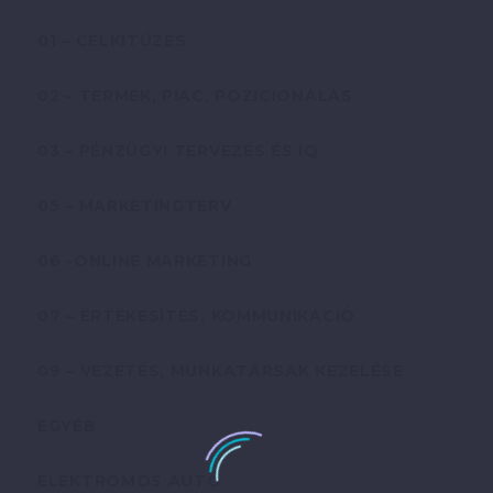
01 – CÉLKITŰZÉS
02 – TERMÉK, PIAC, POZICIONÁLÁS
03 – PÉNZÜGYI TERVEZÉS ÉS IQ
05 – MARKETINGTERV
06 -ONLINE MARKETING
07 – ÉRTÉKESÍTÉS, KOMMUNIKÁCIÓ
09 – VEZETÉS, MUNKATÁRSAK KEZELÉSE
EGYÉB
ELEKTROMOS AUTÓ