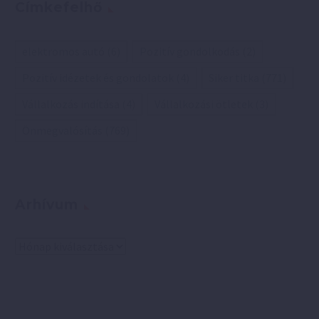
Címkefelhő
elektromos autó
(6)
Pozitív gondolkodás
(2)
Pozitív idézetek és gondolatok
(4)
Siker titka
(771)
Vállalkozás indítása
(4)
Vállalkozási ötletek
(3)
Önmegvalósítás
(769)
Arhívum
Arhívum