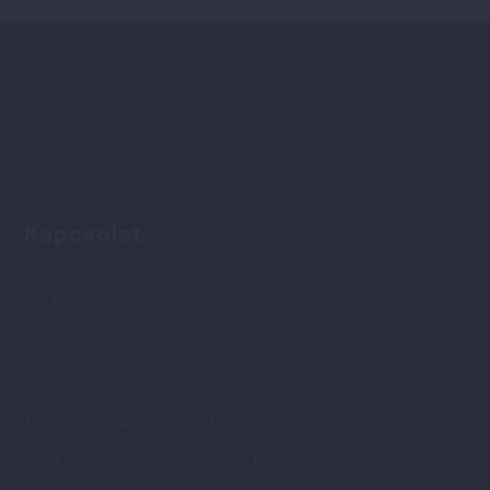
Kapcsolat
Address:
1202 Budapest, Losonc u. 22.
Phone:
+43 664-73761399
Email:
siker@sikervitamin.hu