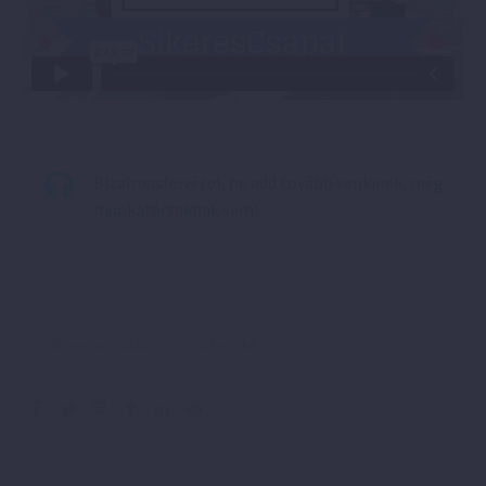
Bizalmasfelvétel, ne add tovább senkinek, még
munkatársaknak sem!
Önmegvalósítás
Siker titka