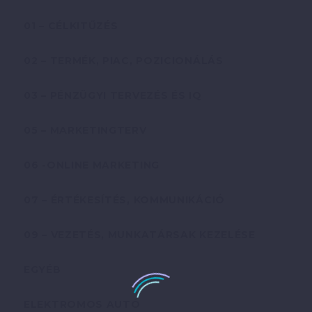
01 – CÉLKITŰZÉS
02 – TERMÉK, PIAC, POZICIONÁLÁS
03 – PÉNZÜGYI TERVEZÉS ÉS IQ
05 – MARKETINGTERV
06 -ONLINE MARKETING
07 – ÉRTÉKESÍTÉS, KOMMUNIKÁCIÓ
09 – VEZETÉS, MUNKATÁRSAK KEZELÉSE
EGYÉB
ELEKTROMOS AUTÓ