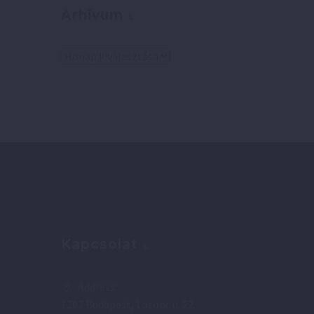
Arhívum
Arhívum
Kapcsolat
Address:
1202 Budapest, Losonc u. 22.