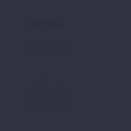
Címkefelhő
elektromos autó
(6)
Pozitív gondolkodás
(2)
Pozitív idézetek és gondolatok
(4)
Siker titka
(771)
Vállalkozás indítása
(4)
Vállalkozási ötletek
(3)
Önmegvalósítás
(769)