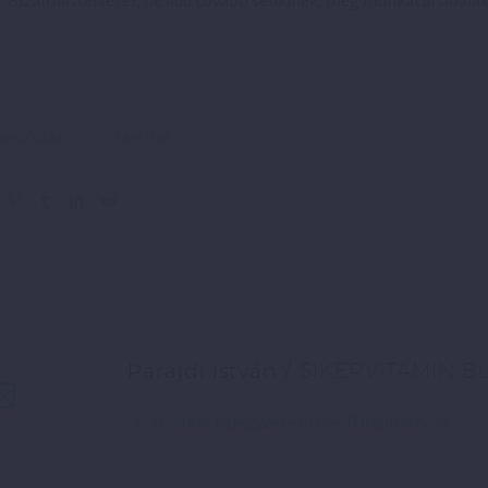
Bizalmasfelvétel, ne add tovább senkinek, még munkatársakna
valósítás
Siker titka
Parajdi István
/ SIKERVITAMIN B
További bejegyzések tőle: Parajdi István