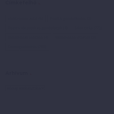
Címkefelhő
elektromos autó
(6)
Pozitív gondolkodás
(2)
Pozitív idézetek és gondolatok
(4)
Siker titka
(771)
Vállalkozás indítása
(4)
Vállalkozási ötletek
(3)
Önmegvalósítás
(769)
Arhívum
Arhívum