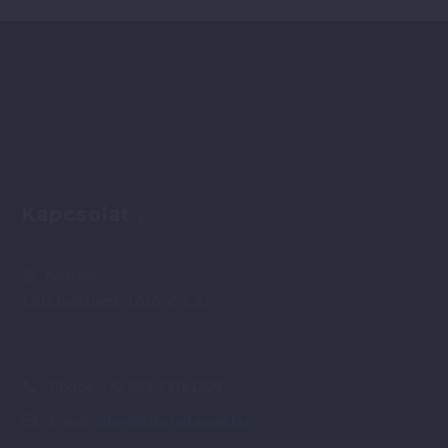
Kapcsolat
Address:
1202 Budapest, Losonc u. 22.
Phone:
+43 664-73761399
Email:
siker@sikervitamin.hu