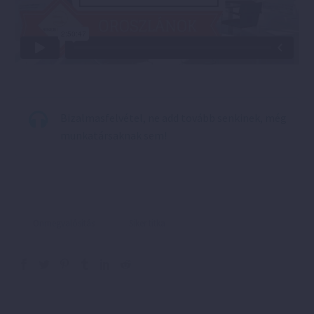
Bizalmasfelvétel, ne add tovább senkinek, még
munkatársaknak sem!
Önmegvalósítás
Siker titka