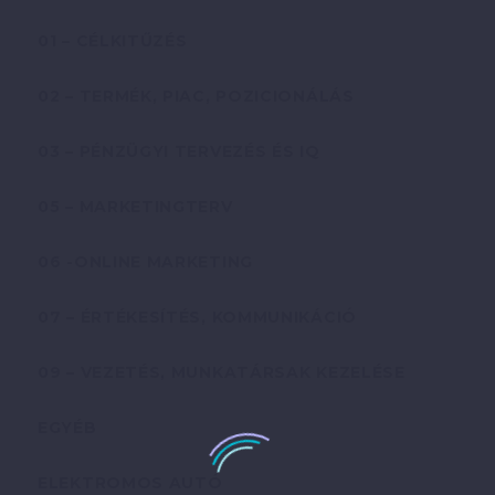
01 – CÉLKITŰZÉS
02 – TERMÉK, PIAC, POZICIONÁLÁS
03 – PÉNZÜGYI TERVEZÉS ÉS IQ
05 – MARKETINGTERV
06 -ONLINE MARKETING
07 – ÉRTÉKESÍTÉS, KOMMUNIKÁCIÓ
09 – VEZETÉS, MUNKATÁRSAK KEZELÉSE
EGYÉB
ELEKTROMOS AUTÓ